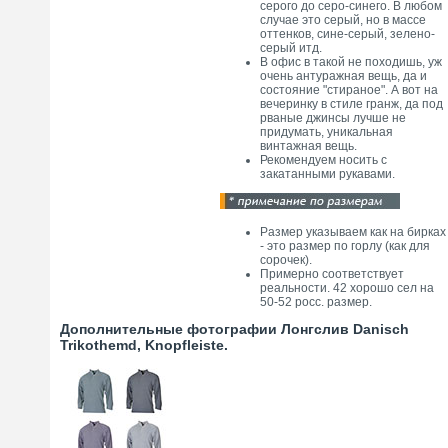
серого до серо-синего. В любом
случае это серый, но в массе
оттенков, сине-серый, зелено-
серый итд.
В офис в такой не походишь, уж
очень антуражная вещь, да и
состояние "стираное". А вот на
вечеринку в стиле гранж, да под
рваные джинсы лучше не
придумать, уникальная
винтажная вещь.
Рекомендуем носить с
закатанными рукавами.
Размер указываем как на бирках
- это размер по горлу (как для
сорочек).
Примерно соответствует
реальности. 42 хорошо сел на
50-52 росс. размер.
Дополнительные фотографии Лонгслив Danisch
Trikothemd, Knopfleiste.