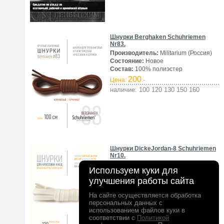
Шнурки Berghaken Schuhriemen
Nr83.
Производитель:
Militarium (Россия)
Состояние:
Новое
Состав:
100% полиэстер
200
Цена:
.-
наличие: 100 120 130 150 160
Шнурки DickeJordan-8 Schuhriemen
Nr10.
Производитель:
Militarium (Россия)
Используем куки для
Состояние:
Новое
улучшения работы сайта
Состав:
100% пэ
200
Цена:
.-
На сайте осуществляется обработка
наличие: 100 120 150
персональных данных с
использованием файлов куки в
соответствии с
Политикой