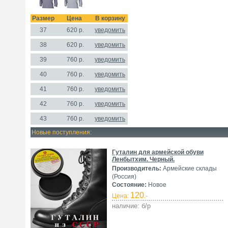
Размер
Цена
В корзину
37
620
р.
уведомить
38
620 р.
уведомить
39
760
р.
уведомить
40
760 р.
уведомить
41
760 р.
уведомить
42
760 р.
уведомить
43
760 р.
уведомить
Новые поступления:
Гуталин для армейской обуви
Ленбытхим. Черный.
Производитель:
Армейские склады
(Россия)
Состояние:
Новое
120
Цена:
.-
наличие: б/р