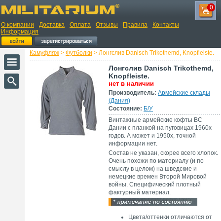
0
О компании
Доставка
Оплата
Отзывы
Правила
Контакты
Информация
Камуфляж
>
Футболки
> Лонгслив Danisch Trikothemd, Knopfleiste.
Лонгслив Danisch Trikothemd,
Knopfleiste.
нет в наличии
Производитель:
Армейские склады
(Дания)
Состояние:
Б/У
Винтажные армейские кофты ВС
Дании с планкой на пуговицах 1960х
годов. А может и 1950х, точной
информации нет.
Состав не указан, скорее всего хлопок.
Очень похожи по материалу (и по
смыслу в целом) на шведские и
немецкие времен Второй Мировой
войны. Специфический плотный
фактурный материал.
Цвета/оттенки отличаются от