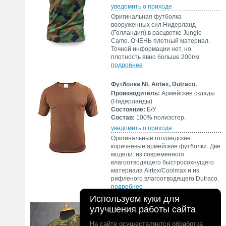
уведомить о приходе
Оригинальная футболка
вооруженных сил Нидерланд
(Голландия) в расцветке Jungle
Camo. ОЧЕНЬ плотный материал.
Точной информации нет, но
плотность явно больше 200г/м.
подробнее
Футболка NL Airtex, Dutraco.
Производитель:
Армейские склады
(Нидерланды)
Состояние:
Б/У
Состав:
100% полиэстер.
уведомить о приходе
Оригинальные голландские
коричневые армейские футболки. Две
модели: из современного
влагоотводящего быстросохнущего
материала Airtex/Coolmax и из
рифленого влагоотводящего Dutraco.
подробнее
Используем куки для
Футболка Royal Dutch Army. DPM.
улучшения работы сайта
m8759
Производитель:
Армейские склады
На сайте осуществляется обработка