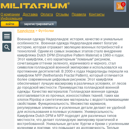
0
О компании
Доставка
Оплата
Отзывы
Правила
Контакты
Информация
Камуфляж
> Футболки
Военная одежда Нидерландов: история, качество и уникальные
особенности. Военная одежда Нидерландов имеет богатую
историю, которая отражает эволюцию военных потребностей и
технологий. Одним из самых знаковых этапов стало внедрение
камуфляжа Dutch DPM (Disruptive Pattern Material) в 1960-х годах.
Этот камуфляж, с его характерным "ломаным" рисунком,
сочетающим оттенки зеленого, коричневого и черного, стал
символом голландской военной экипировки и использовался на
протяжении десятилетий. В 2000-х годах Нидерланды перешли на
камуфляж NFP (Netherlands Fractal Pattern), который отличается
более современным цифровым рисунком. Этот камуфляж
обеспечивает лучшую маскировку в различных условиях, от лесов
до городской местности. Преимущества голландской военной
одежды: Качество материалов: Голландская военная одежда
изготавливается из прочных, износостойких тканей, таких как
хлопок Ripstop и синтетические материалы с водоотталкивающими
свойствами. Функциональность: Множество карманов,
регулируемые элементы и усиленные детали делают ее удобной
для использования в полевых условиях. Универсальность:
Камуфляж Dutch DPM и NFP подходят для различных типов
местности, что делает голландскую экипировку практичной и
востребованной. Уникальные детали: Куртки и брюки с усиленными
коленями и локтями, что повышает их долговечность. Теплые