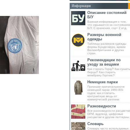
Информация
Описание состояний
Б/У
Важная информация о том,
что скрывается за состоянием
Б/У, С хранения, сорт 2 итд.
Размеры военной
одежды
Таблицы размеров одежды
формы Бундесвера, армии
Великобритании и других
стран.
Рекомендации по
уходу за вещами
Как стирать Горку? Как сушить
берцы? Как стирать
мембрану Гортекс?
Немецкие парки
Признаки оригинальности
немецкой парки 1960-80х
годов: как отличить
контрактную вещь от
коммерческой реплики
Разновидности
Все разновидности расцветки
DPM, вудленд, цифровые
расцветки и другие паттерны.
Словарь
Словарь часто используемых