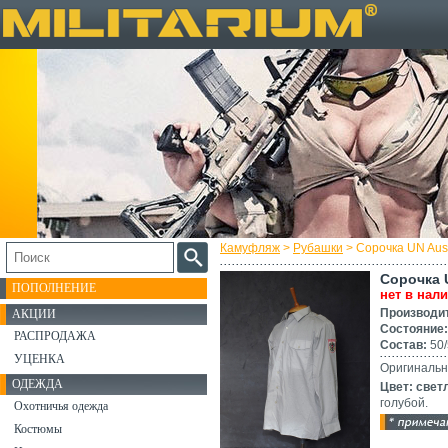
Камуфляж
>
Рубашки
> Сорочка UN Aust
Сорочка U
ПОПОЛНЕНИЕ
нет в нал
Производи
АКЦИИ
Состояние:
РАСПРОДАЖА
Состав:
50/
УЦЕНКА
Оригинальна
ОДЕЖДА
Цвет: свет
голубой.
Охотничья одежда
Костюмы