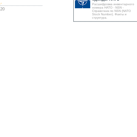
.-
Расшифровка инвентарного
номера НАТО - NSN -
120
Справочник по NSN (NATO
Stock Number). Факты и
структура.