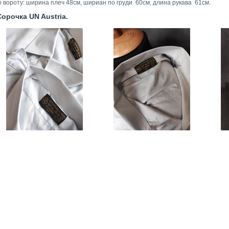
о вороту: ширина плеч 48см, шириан по груди 60см, длина рукава 61см.
рочка UN Austria.