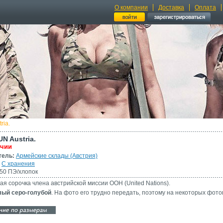
О компании
Доставка
Оплата
ria.
N Austria.
ичии
тель:
Армейские склады (Австрия)
С хранения
50 ПЭ/хлопок
я сорочка члена австрийской миссии ООН (United Nations).
лый серо-голубой
. На фото его трудно передать, поэтому на некоторых фото