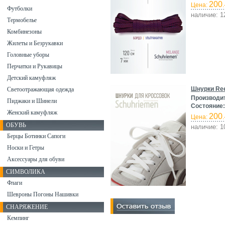
200
Цена:
.
Футболки
наличие: 1
Термобелье
Комбинезоны
Жилеты и Безрукавки
Головные уборы
Перчатки и Рукавицы
Детский камуфляж
Шнурки Ree
Светоотражающая одежда
Производи
Пиджаки и Шинели
Состояние:
Женский камуфляж
200
Цена:
.
ОБУВЬ
наличие: 1
Берцы Ботинки Сапоги
Носки и Гетры
Аксессуары для обуви
СИМВОЛИКА
Флаги
Шевроны Погоны Нашивки
СНАРЯЖЕНИЕ
Кемпинг