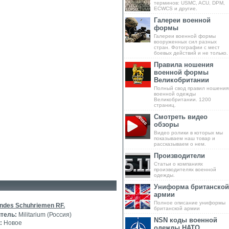
терминов: USMC, ACU, DPM,
ECWCS и другие.
Галереи военной
формы
Галереи военной формы
вооруженных сил разных
стран. Фотографии с мест
боевых действий и не только.
Правила ношения
военной формы
Великобритании
Полный свод правил ношения
военной одежды
Великобритании. 1200
страниц.
Смотреть видео
обзоры
Видео ролики в которых мы
показываем наш товар и
рассказываем о нем.
Производители
Статьи о компаниях
производителях военной
одежды.
Униформа британской
армии
Полное описание униформы
ndes Schuhriemen RF.
британской армии
тель:
Militarium (Россия)
NSN коды военной
:
Новое
одежды НАТО