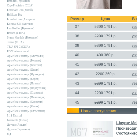
Brandit (Германия)
Crye Precision (США)
EmersonGear (Китай)
Helikon-Tex
Размер
Цена
В 
Invader Gear (Австрия)
Kombat UK (Англия)
37
2200
1791
р.
ув
Leo Kohler (Германия)
Rothco (США)
38
2200
1791 р.
ув
Sturm Handels (Германия)
Teesar (США)
39
2200
1791 р.
ув
TRU-SPEC (США)
USN International
40
400
360
р.
ув
Армейские склады (Австралия)
Армейские склады (Бельгия)
41
2200
1791 р.
ув
Армейские склады (Венгрия)
Армейские склады (Дания)
42
2200
360 р.
ув
Армейские склады (Ирландия)
Армейские склады (Корея)
43
2200
1791 р.
ув
Армейские склады (Польша)
Армейские склады (Португалия)
44
2200
1791 р.
ув
Армейские склады (Словакия)
Армейские склады (Финляндия)
Армейские склады (Хорватия)
45
2200
1791 р.
ув
Армейские склады (Чехия)
Новые поступления:
Армейские склады (Югославия)
5.11 Tactical
Garments (Китай)
Шнурки Mel
Другие (Англия)
Производи
Другие (Германия)
Состояние:
н/д