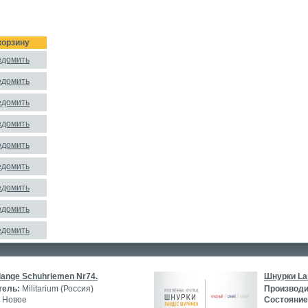
корзину
едомить
едомить
едомить
едомить
едомить
едомить
едомить
едомить
едомить
ange Schuhriemen Nr74.
Шнурки La
тель:
Militarium (Россия)
Производи
Новое
Состояние