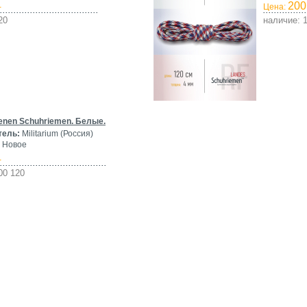
200
-
Цена:
20
наличие: 
nen Schuhriemen. Белые.
тель:
Militarium (Россия)
Новое
-
00 120