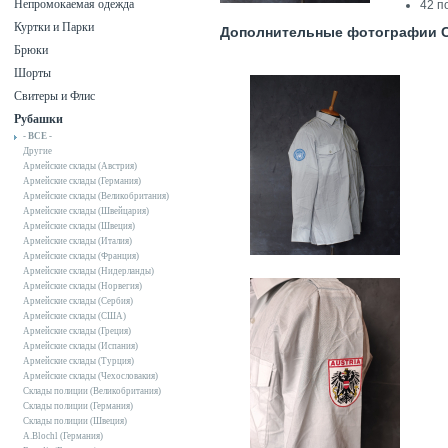
Непромокаемая одежда
42 п
Куртки и Парки
Дополнительные фотографии Со
Брюки
Шорты
Свитеры и Флис
Рубашки
- ВСЕ -
Другие
Армейские склады (Австрия)
Армейские склады (Германия)
Армейские склады (Великобритания)
Армейские склады (Швейцария)
Армейские склады (Швеция)
Армейские склады (Италия)
Армейские склады (Франция)
Армейские склады (Нидерланды)
Армейские склады (Норвегия)
Армейские склады (Сербия)
Армейские склады (США)
Армейские склады (Греция)
Армейские склады (Испания)
Армейские склады (Турция)
Армейские склады (Чехословакия)
Склады полиции (Великобритания)
Склады полиции (Германия)
Склады полиции (Швеция)
A.Blochl (Германия)