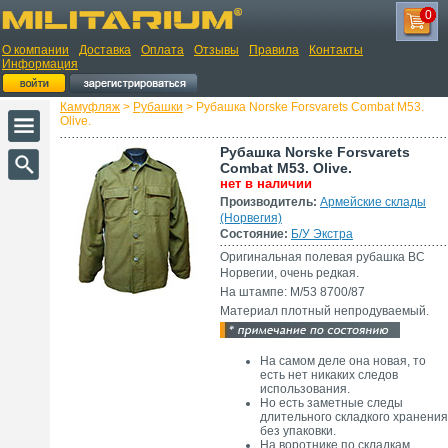
0
О компании
Доставка
Оплата
Отзывы
Правила
Контакты
Информация
Камуфляж
>
Рубашки
> Рубашка Norske Forsvarets Combat M53.
Olive.
Рубашка Norske Forsvarets
Combat M53. Olive.
нет в наличии
Производитель:
Армейские склады
(Норвегия)
Состояние:
Б/У Экстра
Оригинальная полевая рубашка ВС
Норвегии, очень редкая.
На штампе: M/53 8700/87
Материал плотный непродуваемый.
На самом деле она новая, то
есть нет никаких следов
использования.
Но есть заметные следы
длительного складкого хранения
без упаковки.
На воротнике по складкам