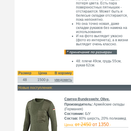
потеря цвета. Есть пара
поверхностных пятнышек -
отстираются. Может быть и
белесые складки отстираются,
пока непонятно.
Но она точно новая, даже
складки рукавов без намека на
использование.
И на фото выглядит ужасно
(фото из интернета), а в жизни
выглядит очень классно.
48: плечи 49см, грудь 55см,
рукав 62см.
Размер
Цена
В корзину
48
1500
р.
уведомить
Новые поступления:
Свитер Bundeswehr. Olive.
Производитель:
Армейские склады
(Германия)
Состояние:
Б/У
Состав:
80% шерсть, 20% полиамид
от 2450
от 1350
Цена:
.-