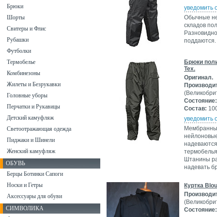
Брюки
уведомить 
Шорты
Обычные не
складов по
Свитеры и Флис
Разновиднос
Рубашки
поддаются
Футболки
Термобелье
Брюки поли
Tex.
Комбинезоны
Оригинал.
Жилеты и Безрукавки
Производи
(Великобри
Головные уборы
Состояние:
Перчатки и Рукавицы
Состав:
100
Детский камуфляж
уведомить 
Мембранны
Светоотражающая одежда
нейлоновые
Пиджаки и Шинели
надеваются
Женский камуфляж
термобелья
Штанины ра
ОБУВЬ
надевать бр
Берцы Ботинки Сапоги
Носки и Гетры
Куртка Blo
Производи
Аксессуары для обуви
(Великобри
СИМВОЛИКА
Состояние: