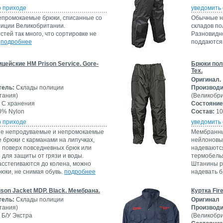
о приходе
уведомить 
промокаемые брюки, списанные со
Обычные н
лиции Великобритании.
складов п
тей так много, что сортировке не
Разновидно
.
подробнее
поддаются
цейские HM Prison Service. Gore-
Брюки поли
Tex.
Оригинал.
тель:
Склады полиции
Производи
тания)
(Великобр
С хранения
Состояние
% Nylon
Состав:
10
о приходе
уведомить 
е непродуваемые и непромокаемые
Мембранны
 брюки с карманами на липучках,
нейлоновые
 поверх повседневных брюк или
надеваютс
 для защиты от грязи и воды.
термобелья
сстегиваются до колена, можно
Штанины р
юки, не снимая обувь.
подробнее
надевать б
uson Jacket MDP. Black. Мембрана.
Куртка Fir
тель:
Склады полиции
Оригинал
тания)
Производи
Б/У Экстра
(Великобр