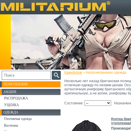
Камуфляж
> Непромокаемая одежда
Несколько лет назад британская полиц
ПОПОЛНЕНИЕ
отличную одежду по низким ценам. Ос
аутентичную униформу британского об
АКЦИИ
оригинальную, а не копии, униформы б
РАСПРОДАЖА
Состояние:
Назначен
УЦЕНКА
ОДЕЖДА
Охотничья одежда
Куртка бри
утепленная
Костюмы
Производи