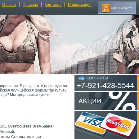
Отзывы
Правила
Контакты
Информация
корзина пуста
дирования. В результате мы получили
ская полицейская форма: где купить
азца? Мы предлагаем купить
ICE Overtrousers (мембрана)
 Черный.
тель:
Склады полиции