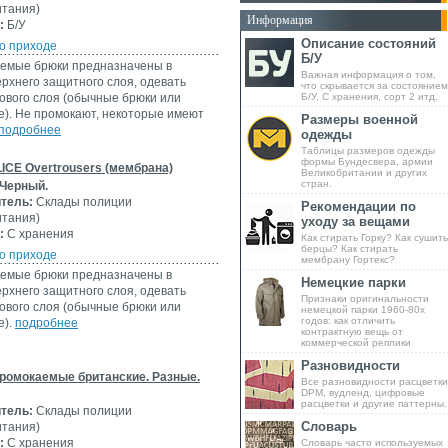
итания)
Информация
:
Б/У
Описание состояний
о приходе
Б/У
емые брюки предназначены в
Важная информация о том,
ерхнего защитного слоя, одевать
что скрывается за состоянием
ового слоя (обычные брюки или
Б/У, С хранения, сорт 2 итд.
). Не промокают, некоторые имеют
Размеры военной
подробнее
одежды
Таблицы размеров одежды
формы Бундесвера, армии
ICE Overtrousers (мембрана)
Великобритании и других
стран.
 Черный.
тель:
Склады полиции
Рекомендации по
итания)
уходу за вещами
:
С хранения
Как стирать Горку? Как сушить
берцы? Как стирать
о приходе
мембрану Гортекс?
емые брюки предназначены в
Немецкие парки
ерхнего защитного слоя, одевать
Признаки оригинальности
ового слоя (обычные брюки или
немецкой парки 1960-80х
годов: как отличить
е).
подробнее
контрактную вещь от
коммерческой реплики
Разновидности
ромокаемые британские. Разные.
Все разновидности расцветки
DPM, вудленд, цифровые
расцветки и другие паттерны.
тель:
Склады полиции
Словарь
итания)
:
С хранения
Словарь часто используемых