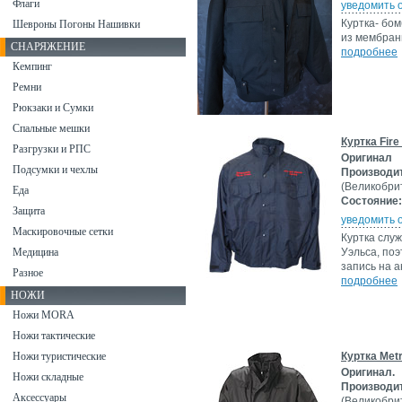
Флаги
уведомить 
Куртка- бо
Шевроны Погоны Нашивки
из мембран
СНАРЯЖЕНИЕ
подробнее
Кемпинг
Ремни
Рюкзаки и Сумки
Спальные мешки
Куртка Fire
Разгрузки и РПС
Оригинал
Подсумки и чехлы
Производи
(Великобри
Еда
Состояние:
Защита
уведомить 
Маскировочные сетки
Куртка слу
Медицина
Уэльса, по
запись на а
Разное
подробнее
НОЖИ
Ножи MORA
Ножи тактические
Ножи туристические
Куртка Metr
Оригинал.
Ножи складные
Производи
Аксессуары
(Великобри