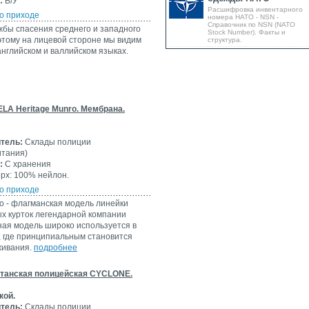
:
Б/У
Расшифровка инвентарного
о приходе
номера НАТО - NSN -
Справочник по NSN (NATO
жбы спасения среднего и западного
Stock Number). Факты и
этому на лицевой стороне мы видим
структура.
английском и валлийском языках.
ELA Heritage Munro. Мембрана.
тель:
Склады полиции
итания)
:
С хранения
рх: 100% нейлон.
о приходе
o - флагманская модель линейки
х курток легендарной компании
ная модель широко используется в
, где принципиальным становится
живания.
подробнее
итанская полицейская CYCLONE.
кой.
тель:
Склады полиции