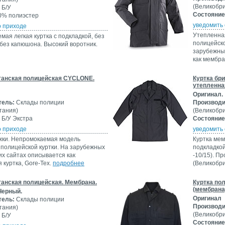
(Великобр
Б/У
Состояние
% полиэстер
уведомить 
о приходе
Утепленна
ая легкая куртка с подкладкой, без
полицейско
 без капюшона. Высокий воротник.
зарубежны
как мембра
танская полицейская CYCLONE.
Куртка бр
утепленна
Оригинал.
тель:
Склады полиции
Производи
тания)
(Великобр
Б/У Экстра
Состояние
о приходе
уведомить 
жки. Непромокаемая модель
Куртка мем
 полицейской куртки. На зарубежных
подкладкой
их сайтах описывается как
-10/15). П
куртка, Gore-Tex.
подробнее
(Великобр
танская полицейская. Мембрана.
Куртка по
(мембрана
Черный.
Оригинал
тель:
Склады полиции
Производи
тания)
(Великобр
Б/У
Состояние