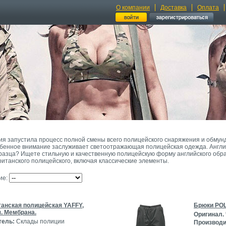
О компании
Доставка
Оплата
ия запустила процесс полной смены всего полицейского снаряжения и обмун
обенное внимание заслуживает светоотражающая полицейская одежда. Англий
разца? Ищете стильную и качественную полицейскую форму английского обр
ританского полицейского, включая классические элементы.
ие:
танская полицейская YAFFY,
Брюки POL
. Мембрана.
Оригинал.
тель:
Склады полиции
Производи