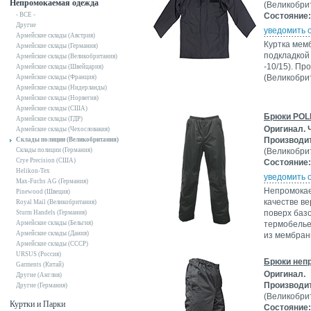
Непромокаемая одежда
(Великобри
- ВСЕ -
Состояние:
Другие
уведомить 
Армейские склады (Австрия)
Куртка мем
Армейские склады (Германия)
подкладкой 
Армейские склады (Великобритания)
-10/15). П
Армейские склады (Швейцария)
(Великобри
Армейские склады (Франция)
Армейские склады (Нидерланды)
Армейские склады (Норвегия)
Армейские склады (США)
Брюки POLI
Армейские склады (ГДР)
Оригинал. 
Армейские склады (Чехословакия)
Производи
Склады полиции (Великобритания)
Склады полиции (Германия)
(Великобри
Crye Precision (США)
Состояние:
Helikon-Tex
уведомить 
Max-Fuchs AG (Германия)
Непромокае
Pinewood (Швеция)
качестве ве
Royal Mail (Великобритания)
поверх баз
Sturm Handels (Германия)
Армейские склады (Бельгия)
термобелье
Армейские склады (Дания)
из мембра
Армейские склады (СССР)
URSUS (Россия)
Брюки непр
Garments (Китай)
Оригинал.
Другие (Англия)
Производи
Другие (Германия)
(Великобри
Куртки и Парки
Состояние: