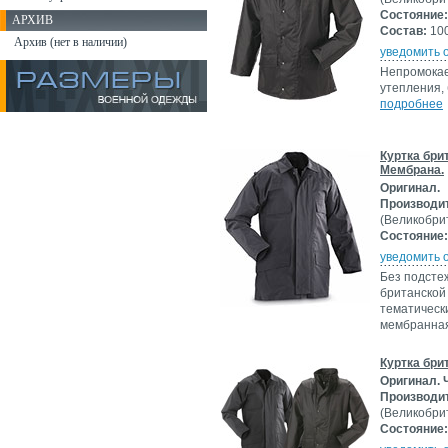
Состояние:
АРХИВ
Состав:
100
Архив (нет в наличии)
уведомить 
Непромокаем
утепления,
подробнее
Куртка бри
Мембрана.
Оригинал.
Производи
(Великобри
Состояние:
уведомить 
Без подсте
британской
тематическ
мембранная 
Куртка бри
Оригинал. 
Производи
(Великобри
Состояние: