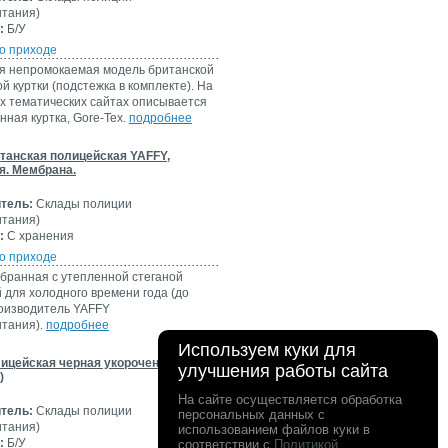
итания)
:
Б/У
о приходе
я непромокаемая модель британской
й куртки (подстежка в комплекте). На
х тематических сайтах описывается
нная куртка, Gore-Tex.
подробнее
итанская полицейская YAFFY,
я. Мембрана.
тель:
Склады полиции
итания)
:
С хранения
о приходе
бранная с утепленной стеганой
 для холодного времени года (до
роизводитель YAFFY
итания).
подробнее
Используем куки для
лицейская черная укороченная
улучшения работы сайта
)
На сайте осуществляется обработка
тель:
Склады полиции
персональных данных с
итания)
использованием файлов куки в
:
Б/У
соответствии с
Политикой