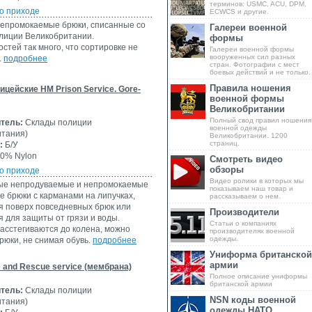
терминов: USMC, ACU, DPM,
о приходе
ECWCS и другие.
епромокаемые брюки, списанные со
Галереи военной
олиции Великобритании.
формы
стей так много, что сортировке не
Галереи военной формы
вооруженных сил разных
.
подробнее
стран. Фотографии с мест
боевых действий и не только.
Правила ношения
цейские HM Prison Service. Gore-
военной формы
Великобритании
Полный свод правил ношения
тель:
Склады полиции
военной одежды
итания)
Великобритании. 1200
страниц.
:
Б/У
0% Nylon
Смотреть видео
обзоры
о приходе
Видео ролики в которых мы
е непродуваемые и непромокаемые
показываем наш товар и
 брюки с карманами на липучках,
рассказываем о нем.
я поверх повседневных брюк или
Производители
 для защиты от грязи и воды.
Статьи о компаниях
асстегиваются до колена, можно
производителях военной
одежды.
рюки, не снимая обувь.
подробнее
Униформа британской
армии
e and Rescue service (мембрана)
Полное описание униформы
британской армии
тель:
Склады полиции
NSN коды военной
итания)
одежды НАТО