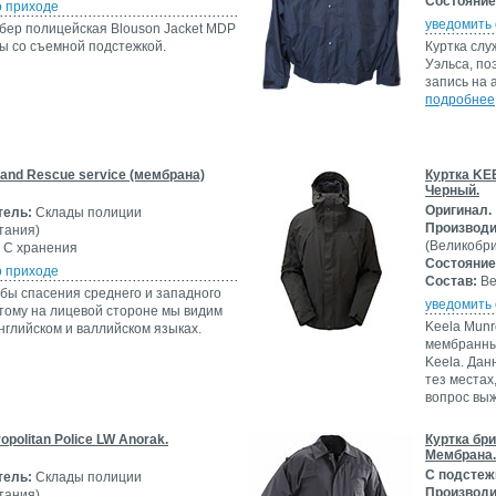
Состояние
о приходе
уведомить 
мбер полицейская Blouson Jacket MDP
ы со съемной подстежкой.
Куртка слу
Уэльса, по
запись на 
подробнее
 and Rescue service (мембрана)
Куртка KE
Черный.
Оригинал.
тель:
Склады полиции
Производи
тания)
(Великобр
С хранения
Состояние
о приходе
Состав:
Ве
жбы спасения среднего и западного
уведомить 
этому на лицевой стороне мы видим
Keela Munr
нглийском и валлийском языках.
мембранны
Keela. Дан
тез местах
вопрос вы
opolitan Police LW Anorak.
Куртка бр
Мембрана.
С подстеж
тель:
Склады полиции
Производи
тания)