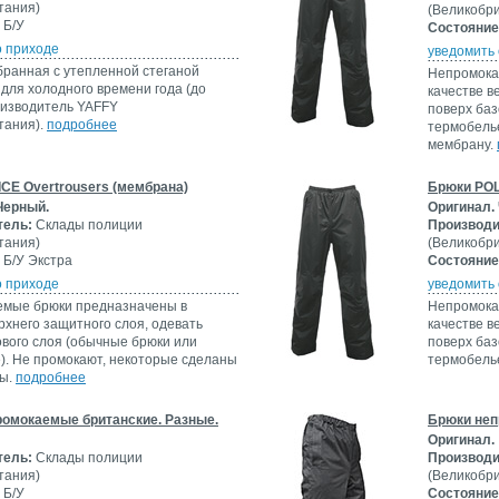
тания)
(Великобр
Б/У
Состояние
о приходе
уведомить 
бранная с утепленной стеганой
Непромока
для холодного времени года (до
качестве в
роизводитель YAFFY
поверх баз
тания).
подробнее
термобелье
мембрану.
CE Overtrousers (мембрана)
Брюки POL
Черный.
Оригинал.
тель:
Склады полиции
Производи
тания)
(Великобр
Б/У Экстра
Состояние
о приходе
уведомить 
мые брюки предназначены в
Непромока
рхнего защитного слоя, одевать
качестве в
ового слоя (обычные брюки или
поверх баз
). Не промокают, некоторые сделаны
термобель
ны.
подробнее
омокаемые британские. Разные.
Брюки неп
Оригинал.
тель:
Склады полиции
Производи
тания)
(Великобр
Б/У
Состояние