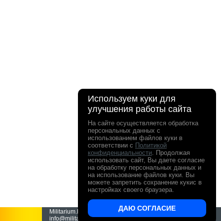
Используем куки для
улучшения работы сайта
На сайте осуществляется обработка
персональных данных с
использованием файлов куки в
соответствии с
Политикой
конфиденциальности
. Продолжая
использовать сайт, Вы даете согласие
на обработку персональных данных и
на использование файлов куки. Вы
можете запретить сохранение кукис в
настройках своего браузера.
ДАЮ СОГЛАСИЕ
Militarium.Ru - интернет-магазин Милитариум.
info@militarium.ru ООО "Все о поиске" Камуфляж и