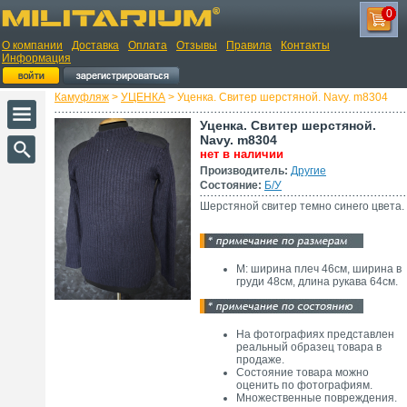
0
О компании
Доставка
Оплата
Отзывы
Правила
Контакты
Информация
Камуфляж
>
УЦЕНКА
> Уценка. Свитер шерстяной. Navy. m8304
Уценка. Свитер шерстяной.
Navy. m8304
нет в наличии
Производитель:
Другие
Состояние:
Б/У
Шерстяной свитер темно синего цвета.
М: ширина плеч 46см, ширина в
груди 48см, длина рукава 64см.
На фотографиях представлен
реальный образец товара в
продаже.
Состояние товара можно
оценить по фотографиям.
Множественные повреждения.