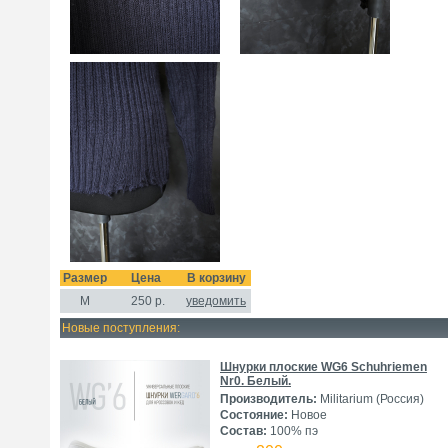
Размер
Цена
В корзину
M
250
р.
уведомить
Новые поступления:
Шнурки плоские WG6 Schuhriemen
Nr0. Белый.
Производитель:
Militarium (Россия)
Состояние:
Новое
Состав:
100% пэ