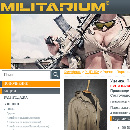
Камуфляж
>
УЦЕНКА
> Уценка. Парка н
Уценка. П
ПОПОЛНЕНИЕ
нет в нал
Производи
АКЦИИ
Состояние:
РАСПРОДАЖА
Немецкая п
УЦЕНКА
Парка заст
- ВСЕ -
4 внешних 
Другие
Армейские склады (Австрия)
Армейские склады (Германия)
Армейские склады (Великобритания)
56-5