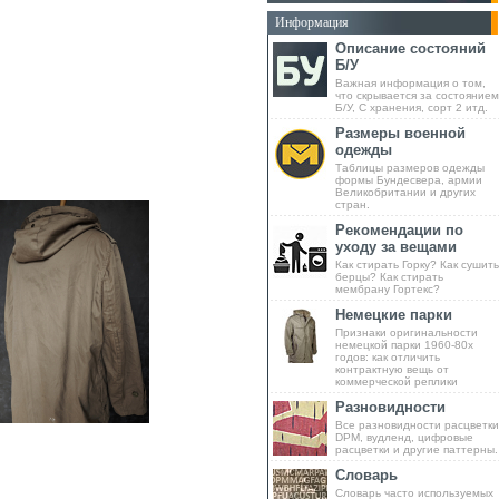
Информация
Описание состояний
Б/У
Важная информация о том,
что скрывается за состоянием
Б/У, С хранения, сорт 2 итд.
Размеры военной
одежды
Таблицы размеров одежды
формы Бундесвера, армии
Великобритании и других
стран.
Рекомендации по
уходу за вещами
Как стирать Горку? Как сушить
берцы? Как стирать
мембрану Гортекс?
Немецкие парки
Признаки оригинальности
немецкой парки 1960-80х
годов: как отличить
контрактную вещь от
коммерческой реплики
Разновидности
Все разновидности расцветки
DPM, вудленд, цифровые
расцветки и другие паттерны.
Словарь
Словарь часто используемых