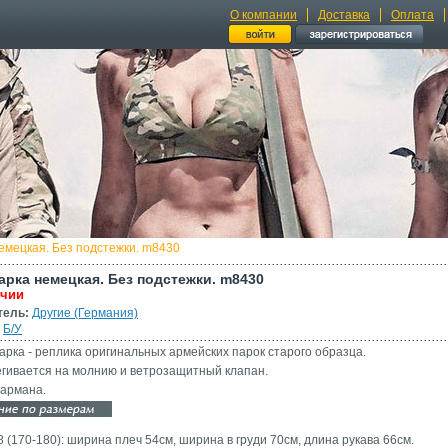
О компании
Доставка
Оплата
емецкая. Без подстежки. m8430
арка немецкая. Без подстежки. m8430
ичии
тель:
Другие (Германия)
Б/У
арка - реплика оригинальных армейских парок старого образца.
егивается на молнию и ветрозащитный клапан.
кармана.
8 (170-180): ширина плеч 54см, ширина в груди 70см, длина рукава 66см.