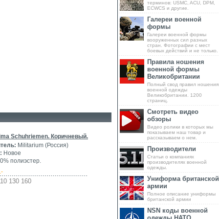
терминов: USMC, ACU, DPM,
ECWCS и другие.
Галереи военной
формы
Галереи военной формы
вооруженных сил разных
стран. Фотографии с мест
боевых действий и не только.
Правила ношения
военной формы
Великобритании
Полный свод правил ношения
военной одежды
Великобритании. 1200
страниц.
Смотреть видео
обзоры
Видео ролики в которых мы
показываем наш товар и
ima Schuhriemen. Коричневый.
рассказываем о нем.
тель:
Militarium (Россия)
Производители
:
Новое
Статьи о компаниях
0% полиэстер.
производителях военной
одежды.
.-
Униформа британской
10 130 160
армии
Полное описание униформы
британской армии
NSN коды военной
одежды НАТО