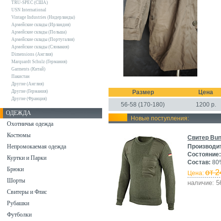
TRU-SPEC (США)
USN International
Vintage Industries (Нидерланды)
Армейские склады (Ирландия)
Армейские склады (Польша)
Армейские склады (Португалия)
Армейские склады (Словакия)
Dimensions (Англия)
Marquardt Schulz (Германия)
Garments (Китай)
Пакистан
Другие (Англия)
Другие (Германия)
Размер
Цена
Другие (Франция)
56-58 (170-180)
1200
р.
ОДЕЖДА
Новые поступления:
Охотничья одежда
Костюмы
Свитер Bun
Непромокаемая одежда
Производи
Состояние:
Куртки и Парки
Состав:
80%
Брюки
от 2
Цена:
Шорты
наличие: 5
Свитеры и Флис
Рубашки
Футболки