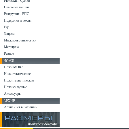
Рюкзаки и Сумки
Спальные мешки
Разгрузки и РПС
Подсумки и чехлы
Еда
Защита
Маскировочные сетки
Медицина
Разное
НОЖИ
Ножи MORA
Ножи тактические
Ножи туристические
Ножи складные
Аксессуары
АРХИВ
Архив (нет в наличии)