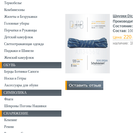
Термобелье
Комбинезоны
Шнурки Dic
Жилеты и Безрукавки
Производи
Головные уборы
Состояние:
Перчатки и Рукавицы
Состав:
10
220
Детский камуфляж
Цена:
.
наличие: 1
Светоотражающая одежда
Пиджаки и Шинели
Женский камуфляж
ОБУВЬ
Берцы Ботинки Сапоги
Носки и Гетры
Аксессуары для обуви
СИМВОЛИКА
Флаги
Шевроны Погоны Нашивки
СНАРЯЖЕНИЕ
Кемпинг
Ремни