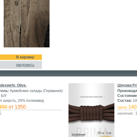
В корзину
уведомить
deswehr. Olive.
Шнурки Pr
тель:
Армейские склады (Германия)
Производи
Б/У
Состояние
 шерсть, 20% полиамид
Состав:
10
450
от 1350
140
.-
Цена:
6
наличие: 1