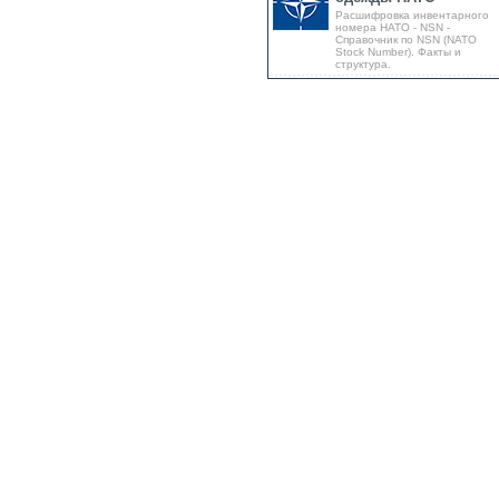
Расшифровка инвентарного
номера НАТО - NSN -
Справочник по NSN (NATO
Stock Number). Факты и
структура.