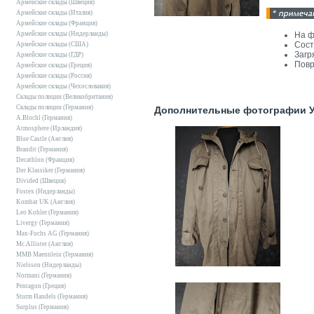
Армейские склады (Швеция)
Армейские склады (Италия)
Армейские склады (Франция)
Армейские склады (Нидерланды)
На ф
Сост
Армейские склады (США)
Загр
Армейские склады (ГДР)
Повр
Армейские склады (Греция)
Армейские склады (Россия)
Армейские склады (Чехословакия)
Склады полиции (Великобритания)
Склады полиции (Германия)
Дополнительные фотографии Уц
A.Blochl (Германия)
Atmosphere (Ирландия)
Blue Castle (Англия)
Brandit (Германия)
Decathlon (Франция)
Der Klassiker (Германия)
Divided (Швеция)
Fostex (Нидерланды)
Kombat UK (Англия)
Leo Kohler (Германия)
Livergy (Германия)
Max-Fuchs AG (Германия)
Mc.Allister (Англия)
MMB Maennlein (Германия)
Nielsson (Нидерланды)
Normani (Германия)
Pentagon (Греция)
Sturm Handels (Германия)
Surplus (Германия)