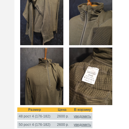
Размер
Цена
В корзину
48 рост 4 (176-182)
2600
р.
уведомить
50 рост 4 (176-182)
2600 р.
уведомить