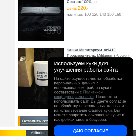
Состав:
100% пэ
220
Цена:
.-
наличие: 100 120 140 150 160
Чашка Милитариум. m9410
Производитель:
Militarium (Россия)
Состояние:
С хранения
Используем куки для
300
225
Цена:
.-
улучшения работы сайта
наличие: б/р
На сайте осуществляется обработка
персональных данных с
использованием файлов куки в
соответствии с
Политикой
конфиденциальности
. Продолжая
использовать сайт, Вы даете согласие
на обработку персональных данных и
на использование файлов куки. Вы
можете запретить сохранение кукис в
настройках своего браузера.
ДАЮ СОГЛАСИЕ
Militarium.Ru - интернет-магазин Милитариум.