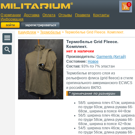
0
О компании
Доставка
Оплата
Отзывы
Правила
Контакты
Информация
Камуфляж
>
Термобелье
> Термобелье Grid Fleece. Комплект.
Термобелье Grid Fleece.
Комплект.
нет в наличии
Производитель:
Garments (Китай)
Состояние:
Новое
Состав:
93% пэ 7% эластан
Термобелье второго слоя из
рельефного флиса (grid fleece) в стиле
оригинального американского ECWCS
и российского ВКПО.
58/5: ширина плеч 47см, ширина
по груди 60см, длина рукава 66-
68см., ширина в поясе 44+8см
56/5: ширина плеч 46см, ширина
по груди 58см, длина рукава 66-
68см., ширина в поясе 42+8см.
54/5: ширина плеч 46см, ширина
по груди 56см, длина рукава 66-