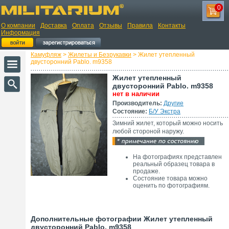
0
О компании
Доставка
Оплата
Отзывы
Правила
Контакты
Информация
Камуфляж
>
Жилеты и Безрукавки
> Жилет утепленный
двусторонний Pablo. m9358
Жилет утепленный
двусторонний Pablo. m9358
нет в наличии
Производитель:
Другие
Состояние:
Б/У Экстра
Зимний жилет, который можно носить
любой стороной наружу.
На фотографиях представлен
реальный образец товара в
продаже.
Состояние товара можно
оценить по фотографиям.
Дополнительные фотографии Жилет утепленный
двусторонний Pablo. m9358