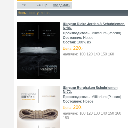
58
2400
р.
уведомить
Новые поступления:
Шнурки Dicke Jordan-8 Schuhriemen.
Nr86.
Производитель:
Militarium (Россия)
Состояние:
Новое
Состав:
100% пэ
220
Цена:
.-
наличие: 100 120 140 150 160
Шнурки Berghaken Schuhriemen
Nr72.
Производитель:
Militarium (Россия)
Состояние:
Новое
200
Цена:
.-
наличие: 100 120 130 140 150 160
180