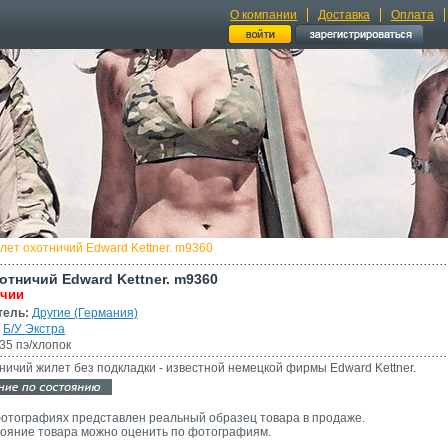
О компании
Доставка
Оплата
лет охотничий Edward Kettner. m9360
отничий Edward Kettner. m9360
ичии
тель:
Другие (Германия)
Б/У Экстра
35 пэ/хлопок
ничий жилет без подкладки - известной немецкой фирмы Edward Kettner.
отографиях представлен реальный образец товара в продаже.
ояние товара можно оценить по фотографиям.