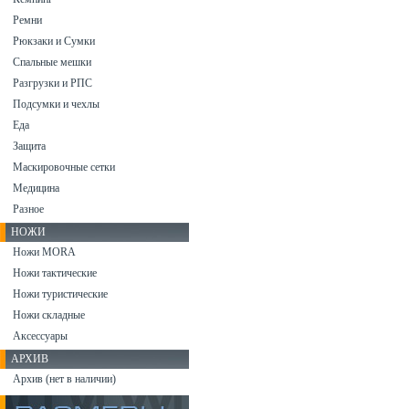
Ремни
Рюкзаки и Сумки
Спальные мешки
Разгрузки и РПС
Подсумки и чехлы
Еда
Защита
Маскировочные сетки
Медицина
Разное
НОЖИ
Ножи MORA
Ножи тактические
Ножи туристические
Ножи складные
Аксессуары
АРХИВ
Архив (нет в наличии)