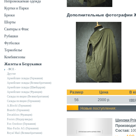
Непромокаемая одежда
Куртки и Парки
Дополнительные фотографии Жи
Брюки
Шорты
Свитеры и Флис
Рубашки
Футболки
Термобелье
Комбинезоны
Жилеты и Безрукавки
- ВСЕ -
Другие
Армейские склады (Германия)
Армейские склады (Великобритания)
Армейские склады (Швейцария)
Размер
Цена
В к
Армейские склады (Франция)
Склады полиции (Великобритания)
56
2000
р.
уве
Склады полиции (Германия)
A.Blochl (Германия)
Новые поступления:
Brandit (Германия)
Decathlon (Франция)
Fostex (Нидерланды)
Шнурки Pri
Fox Outdoor (Германия)
Производи
Max-Fuchs AG (Германия)
Состав:
100
Royal Mail (Великобритания)