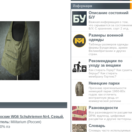
Информация
Описание состояний
Б/У
Важная информация о том,
что скрывается за состоянием
Б/У, С хранения, сорт 2 итд.
Размеры военной
одежды
Таблицы размеров одежды
формы Бундесвера, армии
Великобритании и других
стран.
Рекомендации по
уходу за вещами
Как стирать Горку? Как сушить
берцы? Как стирать
мембрану Гортекс?
Немецкие парки
Признаки оригинальности
немецкой парки 1960-80х
годов: как отличить
контрактную вещь от
коммерческой реплики
Разновидности
Все разновидности расцветки
DPM, вудленд, цифровые
оские WG6 Schuhriemen Nr4. Серый.
расцветки и другие паттерны.
тель:
Militarium (Россия)
Словарь
0% пэ
Словарь часто используемых