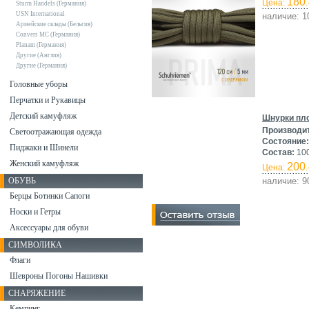
180
Цена:
.
Sturm Handels (Германия)
USN International
наличие: 1
Армейские склады (Бельгия)
Convers MC (Германия)
Planam (Германия)
Другие (Англия)
Другие (Германия)
Головные уборы
Перчатки и Рукавицы
Детский камуфляж
Шнурки пло
Производи
Светоотражающая одежда
Состояние:
Пиджаки и Шинели
Состав:
10
Женский камуфляж
200
Цена:
.
ОБУВЬ
наличие: 9
Берцы Ботинки Сапоги
Носки и Гетры
Аксессуары для обуви
СИМВОЛИКА
Флаги
Шевроны Погоны Нашивки
СНАРЯЖЕНИЕ
Кемпинг