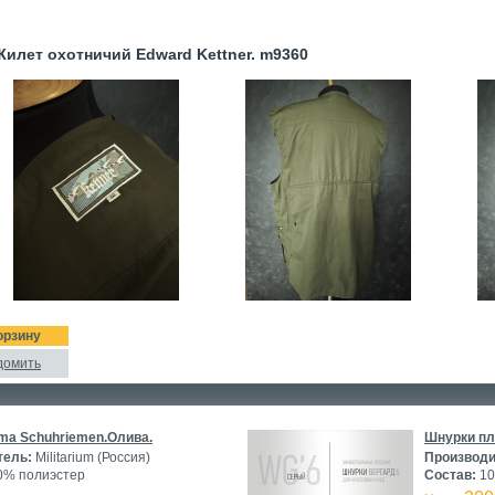
лет охотничий Edward Kettner. m9360
орзину
домить
ma Schuhriemen.Олива.
Шнурки пл
тель:
Militarium (Россия)
Производи
% полиэстер
Состав:
10