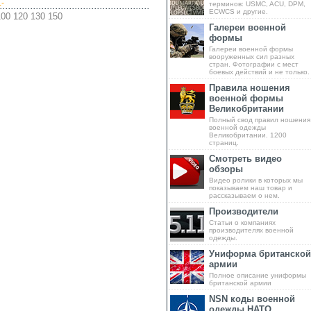
.-
терминов: USMC, ACU, DPM,
ECWCS и другие.
100 120 130 150
Галереи военной
формы
Галереи военной формы
вооруженных сил разных
стран. Фотографии с мест
боевых действий и не только.
Правила ношения
военной формы
Великобритании
Полный свод правил ношения
военной одежды
Великобритании. 1200
страниц.
Смотреть видео
обзоры
Видео ролики в которых мы
показываем наш товар и
рассказываем о нем.
Производители
Статьи о компаниях
производителях военной
одежды.
Униформа британской
армии
Полное описание униформы
британской армии
NSN коды военной
одежды НАТО