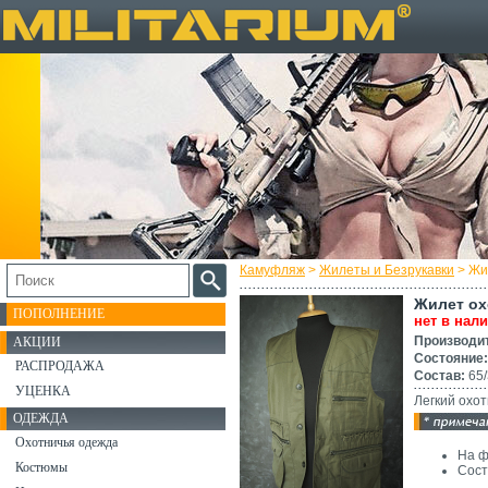
Камуфляж
>
Жилеты и Безрукавки
> Жи
Жилет ох
ПОПОЛНЕНИЕ
нет в нал
Производи
АКЦИИ
Состояние:
РАСПРОДАЖА
Состав:
65/
УЦЕНКА
Легкий охот
ОДЕЖДА
Охотничья одежда
На ф
Костюмы
Сост