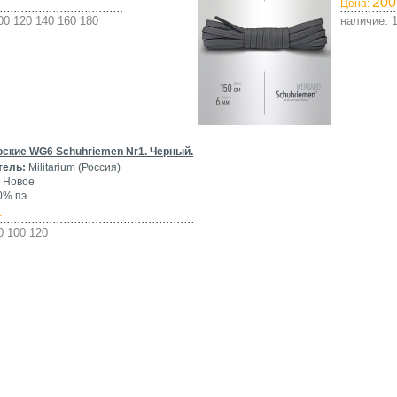
200
-
Цена:
00 120 140 160 180
наличие: 
ские WG6 Schuhriemen Nr1. Черный.
тель:
Militarium (Россия)
Новое
0% пэ
-
0 100 120