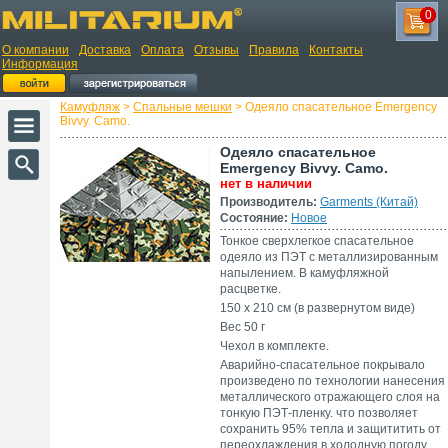
0
О компании
Доставка
Оплата
Отзывы
Правила
Контакты
Информация
Камуфляж
>
Спальные мешки
> Одеяло спасательное Emergency
Bivvy. Camo.
Одеяло спасательное
Emergency Bivvy. Camo.
нет в наличии
Производитель:
Garments (Китай)
Состояние:
Новое
Тонкое сверхлегкое спасательное
одеяло из ПЭТ с металлизированным
напылением. В камуфляжной
расцветке.
150 х 210 см (в развернутом виде)
Вес 50 г
Чехол в комплекте.
Аварийно-спасательное покрывало
произведено по технологии нанесения
металлического отражающего слоя на
тонкую ПЭТ-пленку. что позволяет
сохранить 95% тепла и защититить от
переохлаждения в холодную погоду