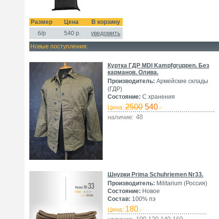
Размер
Цена
В корзину
б/р
540
р.
уведомить
Новые поступления:
Куртка ГДР MDI Kampfgruppen. Без
карманов. Олива.
Производитель:
Армейские склады
(ГДР)
Состояние:
С хранения
2500
540
Цена:
.-
наличие: 48
Шнурки Prima Schuhriemen Nr33.
Производитель:
Militarium (Россия)
Состояние:
Новое
Состав:
100% пэ
180
Цена:
.-