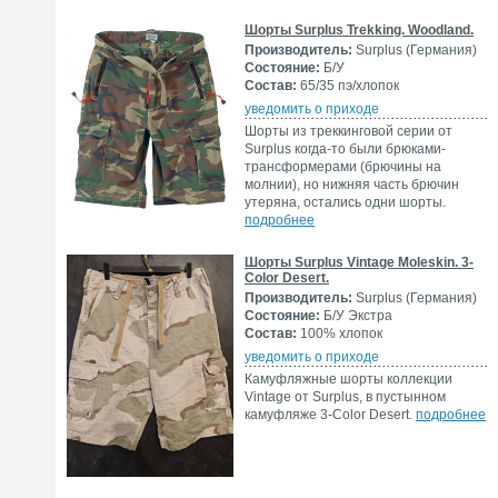
Шорты Surplus Trekking. Woodland.
Производитель:
Surplus (Германия)
Состояние:
Б/У
Состав:
65/35 пэ/хлопок
уведомить о приходе
Шорты из треккинговой серии от
Surplus когда-то были брюками-
трансформерами (брючины на
молнии), но нижняя часть брючин
утеряна, остались одни шорты.
подробнее
Шорты Surplus Vintage Moleskin. 3-
Color Desert.
Производитель:
Surplus (Германия)
Состояние:
Б/У Экстра
Состав:
100% хлопок
уведомить о приходе
Камуфляжные шорты коллекции
Vintage от Surplus, в пустынном
камуфляже 3-Color Desert.
подробнее