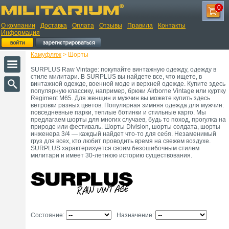
0
О компании
Доставка
Оплата
Отзывы
Правила
Контакты
Информация
Камуфляж
> Шорты
SURPLUS Raw Vintage: покупайте винтажную одежду, одежду в
стиле милитари. В SURPLUS вы найдете все, что ищете, в
винтажной одежде, военной моде и верхней одежде. Купите здесь
популярную классику, например, брюки Airborne Vintage или куртку
Regiment M65. Для женщин и мужчин вы можете купить здесь
ветровки разных цветов. Популярная зимняя одежда для мужчин:
повседневные парки, теплые ботинки и стильные карго. Мы
предлагаем шорты для многих случаев, будь то поход, прогулка на
природе или фестиваль. Шорты Division, шорты солдата, шорты
инженера 3/4 — каждый найдет что-то для себя. Незаменимый
груз для всех, кто любит проводить время на свежем воздухе.
SURPLUS характеризуется своим безошибочным стилем
милитари и имеет 30-летнюю историю существования.
Состояние:
Назначение: