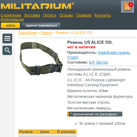
0
О компании
Доставка
Оплата
Отзывы
Правила
Контакты
Информация
Камуфляж
>
Ремни
> Ремень US ALICE OD.
Ремень US ALICE OD.
нет в наличии
Производитель:
Армейские склады
(США)
Состояние:
Б/У Экстра
Легендарный оригинальный ремень
системы A.L.I.C.E. (США)
A.L.I.C.E. - All-Purpose Lightweight
Individual Carrying Equipment
Ширина полотна: 60мм
Металлическая черненая фурнитура.
Толстая жесткая стропа.
Металлические люверсы.
M: длина с пряжкой 100см.
Размер
Цена
В корзину