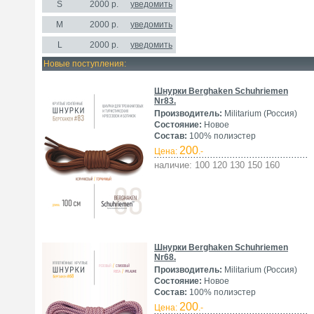
S
2000
р.
уведомить
M
2000 р.
уведомить
L
2000 р.
уведомить
Новые поступления:
Шнурки Berghaken Schuhriemen
Nr83.
Производитель:
Militarium (Россия)
Состояние:
Новое
Состав:
100% полиэстер
200
Цена:
.-
наличие: 100 120 130 150 160
Шнурки Berghaken Schuhriemen
Nr68.
Производитель:
Militarium (Россия)
Состояние:
Новое
Состав:
100% полиэстер
200
Цена:
.-