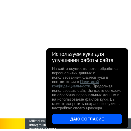
Используем куки для
улучшения работы сайта
На сайте осуществляется обработка
персональных данных с
использованием файлов куки в
соответствии с
Политикой
конфиденциальности
. Продолжая
использовать сайт, Вы даете согласие
на обработку персональных данных и
на использование файлов куки. Вы
можете запретить сохранение кукис в
настройках своего браузера.
ДАЮ СОГЛАСИЕ
Militarium.Ru - интернет-магазин Милитариум.
info@militarium.ru ООО "Все о поиске" Камуфляж и
военная одежда.