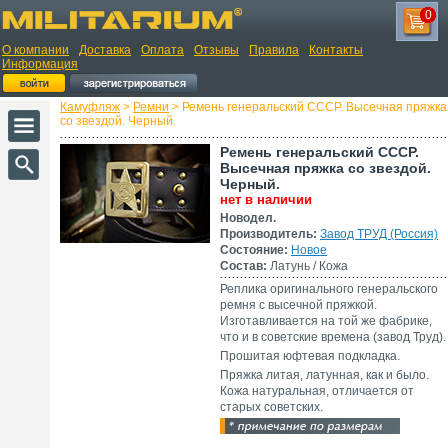
0
О компании
Доставка
Оплата
Отзывы
Правила
Контакты
Информация
Камуфляж
>
Ремни
> Ремень генеральский СССР. Высечная пряжка
со звездой. Черный.
Ремень генеральский СССР.
Высечная пряжка со звездой.
Черный.
нет в наличии
Новодел.
Производитель:
Завод ТРУД (Россия)
Состояние:
Новое
Состав:
Латунь / Кожа
Реплика оригинального генеральского
ремня с высечной пряжкой.
Изготавливается на той же фабрике,
что и в советские времена (завод Труд).
Прошитая юфтевая подкладка.
Пряжка литая, латунная, как и было.
Кожа натуральная, отличается от
старых советских.