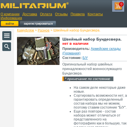
0
О компании
Доставка
Оплата
Отзывы
Правила
Контакты
Информация
Камуфляж
>
Разное
> Швейный набор Бундесвера.
Швейный набор Бундесвера.
нет в наличии
Производитель:
Армейские склады
(Германия)
Состояние:
Б/У
Оригинальный набор швейных
принадлежностей военнослужащего
Бундесвера.
На самом деле некоторые даже
новые.
Сортировать возможности нет, а
гарантировать определенный
состав набора мы не можем,
поэтому ставим состояние "Б/У".
Еще раз повторю - состав
набора может отличаться от
представленного на
фотографиях как в большую, так