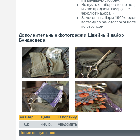
и в меньшую сторону.
Но пустых наборов точно нет,
мы же продаем набор, а не
чехол от набора :)
Замечены наборы 1960х годов,
поэтому за работоспособность
не отвечаем.
Дополнительные фотографии Швейный набор
Бундесвера.
Размер
Цена
В корзину
б/р
440
р.
уведомить
Новые поступления: