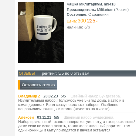
Чашка Милитариум. m9410
Производитель:
Militarium (Россия)
Состояние:
С хранения
300
225
Цена:
.-
наличие: б/р
рейтинг:
5
/5 по
8
отзывам
ОТЗЫВЫ
Владимир Z
20.02.23
5
/
5
Швейный набор Бундесвера.
Изумительный набор. Пользуюсь уже 5-й год дома, в авто и в
командировках. Брал сразу несколько наборов. Особенно
понравились ножницы и иголки (качество на высоте).
Алексей
03.11.21
5
/
5
Швейный набор Бундесвера.
Набор прикольный - жалко наперстков уже нету, а так просто вещь!
даже если не использовать, то как коллекционный раритет - там
одни ножницы в быту пригодятся и внукам останутся