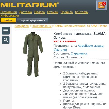
0
О компании
Доставка
Оплата
Отзывы
Правила
Контакты
Информация
Камуфляж
>
Комбинезоны
> Комбинезон механика, SLAMA. Олива.
Комбинезон механика, SLAMA.
Олива.
нет в наличии
Производитель:
Армейские склады
(Австрия)
Состояние:
С хранения
Состав:
Поликоттон.
Оригинальный комбинезон механика
армии Австрии.
2 больших набедренных
кармана на пуговицах, с
клапанами.
2 больших нагрудных кармана
на пуговицах, с клапанами.
Двусторонняя молния.
Липучка на правой груди для
имени (не обязательно).
Погоны.
Шлевки для ремня шириной не
более 45мм.