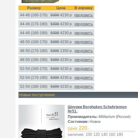
Размер
Цена
В корзину
44-46 (160-170)
5300
4230
р.
уведомить
44-46 (170-180)
5300
4230 р.
уведомить
44-46 (180-190)
5300
4230 р.
уведомить
48-50 (160-170)
5300
4230 р.
уведомить
48-50 (170-180)
5300
1350
р.
уведомить
48-50 (180-190)
5300
4230 р.
уведомить
52-54 (160-170)
5300
4230 р.
уведомить
52-54 (170-180)
5300
4230 р.
уведомить
52-54 (180-190)
5300
4230 р.
уведомить
Новые поступления:
Шнурки Berghaken Schuhriemen
Nr51.
Производитель:
Militarium (Россия)
Состояние:
Новое
220
Цена:
.-
наличие: 100 120 140 160 180