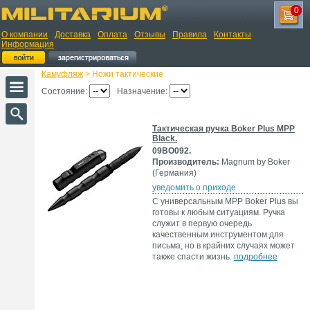
0
О компании
Доставка
Оплата
Отзывы
Правила
Контакты
Информация
Камуфляж
> Ножи тактические
Состояние:
Назначение:
Тактическая ручка Boker Plus MPP
Black.
09BO092.
Производитель:
Magnum by Boker
(Германия)
уведомить о приходе
С универсальным MPP Boker Plus вы
готовы к любым ситуациям. Ручка
служит в первую очередь
качественным инструментом для
письма, но в крайних случаях может
также спасти жизнь.
подробнее