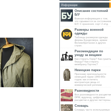
Информация
Описание состояний
Б/У
Важная информация о том,
что скрывается за состоянием
Б/У, С хранения, сорт 2 итд.
Размеры военной
одежды
Таблицы размеров одежды
формы Бундесвера, армии
Великобритании и других
стран.
Рекомендации по
уходу за вещами
Как стирать Горку? Как сушить
берцы? Как стирать
мембрану Гортекс?
Немецкие парки
Признаки оригинальности
немецкой парки 1960-80х
годов: как отличить
контрактную вещь от
коммерческой реплики
Разновидности
Все разновидности расцветки
DPM, вудленд, цифровые
расцветки и другие паттерны.
Словарь
Словарь часто используемых