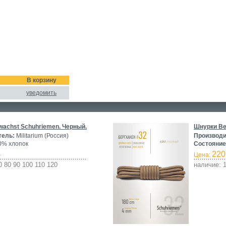
В корзину
уведомить
achst Schuhriemen. Черный.
Шнурки Be
тель:
Militarium (Россия)
Производи
% хлопок
Состояние
220
-
Цена:
0 80 90 100 110 120
наличие: 