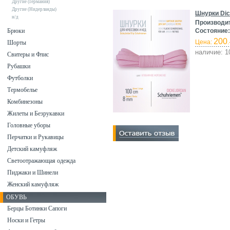
Другие (Германия)
Другие (Нидерланды)
Шнурки Dic
н/д
Производи
Брюки
Состояние:
200
Цена:
.
Шорты
наличие: 1
Свитеры и Флис
Рубашки
Футболки
Термобелье
Комбинезоны
Жилеты и Безрукавки
Головные уборы
Перчатки и Рукавицы
Детский камуфляж
Светоотражающая одежда
Пиджаки и Шинели
Женский камуфляж
ОБУВЬ
Берцы Ботинки Сапоги
Носки и Гетры