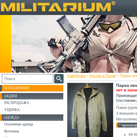
Камуфляж
>
Куртки и Парки
> Парка не
Парка не
ПОПОЛНЕНИЕ
нет в нал
Производи
АКЦИИ
Состояние:
РАСПРОДАЖА
Парка (удли
УЦЕНКА
4 внешних 
ОДЕЖДА
Металличес
Охотничья одежда
Костюмы
44-4