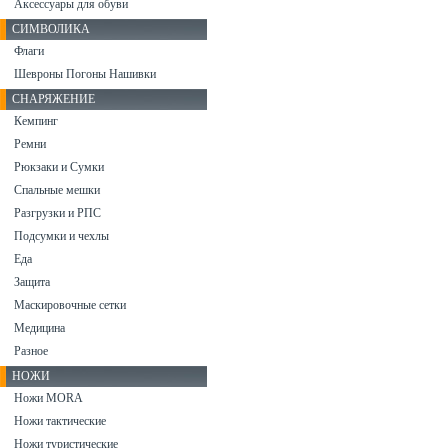
Аксессуары для обуви
СИМВОЛИКА
Флаги
Шевроны Погоны Нашивки
СНАРЯЖЕНИЕ
Кемпинг
Ремни
Рюкзаки и Сумки
Спальные мешки
Разгрузки и РПС
Подсумки и чехлы
Еда
Защита
Маскировочные сетки
Медицина
Разное
НОЖИ
Ножи MORA
Ножи тактические
Ножи туристические