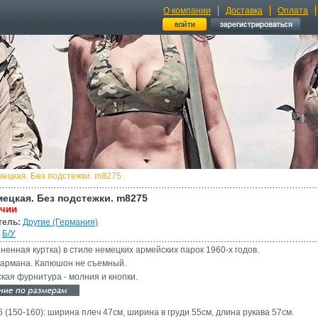
О компании
Доставка
Оплата
мецкая. Без подстежки. m8275
мецкая. Без подстежки. m8275
ичии
тель:
Другие (Германия)
Б/У
ненная куртка) в стиле немецких армейских парок 1960-х годов.
кармана. Капюшон не съемный.
кая фурнитура - молния и кнопки.
6 (150-160): ширина плеч 47см, ширина в груди 55см, длина рукава 57см.