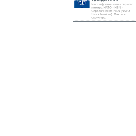
Расшифровка инвентарного
номера НАТО - NSN -
Справочник по NSN (NATO
Stock Number). Факты и
структура.