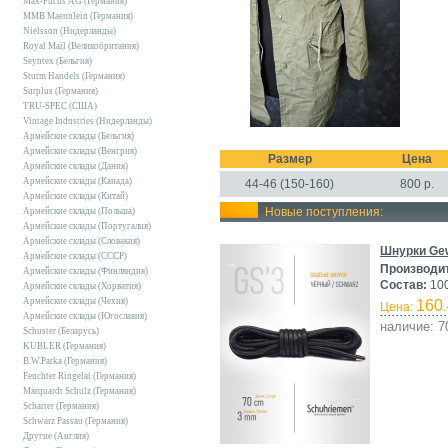
Max-Fuchs AG (Германия)
MMB Maennlein (Германия)
Nielsson (Нидерланды)
Royal Mail (Великобритания)
Seyntex (Бельгия)
Sturm Handels (Германия)
Surplus (Германия)
TRU-SPEC (США)
Vintage Industries (Нидерланды)
Армейские склады (Бельгия)
Армейские склады (Венгрия)
Размер
Цена
Армейские склады (Дания)
Армейские склады (Канада)
44-46 (150-160)
800
р.
Армейские склады (Китай)
Новые поступления:
Армейские склады (Польша)
Армейские склады (Португалия)
Армейские склады (Словакия)
Шнурки Gew
Армейские склады (СССР)
Производи
Армейские склады (Финляндия)
Состав:
100
Армейские склады (Хорватия)
Армейские склады (Чехия)
160
Цена:
.
Армейские склады (Югославия)
наличие: 7
Schuster (Беларусь)
KUBLER (Германия)
B.W.Parka (Германия)
Feuchter Ringelai (Германия)
Marquardt Schulz (Германия)
Scharrer (Германия)
Schwarz Passau (Германия)
Другие (Англия)