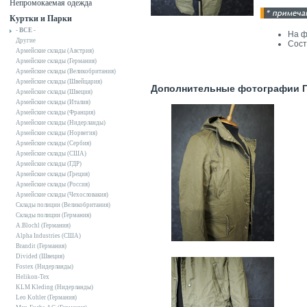
Непромокаемая одежда
Куртки и Парки
- ВСЕ -
На ф
Другие
Сост
Армейские склады (Австрия)
Армейские склады (Германия)
Армейские склады (Великобритания)
Армейские склады (Швейцария)
Дополнительные фотографии Па
Армейские склады (Швеция)
Армейские склады (Италия)
Армейские склады (Франция)
Армейские склады (Нидерланды)
Армейские склады (Норвегия)
Армейские склады (Сербия)
Армейские склады (США)
Армейские склады (ГДР)
Армейские склады (Греция)
Армейские склады (Россия)
Армейские склады (Чехословакия)
Склады полиции (Великобритания)
Склады полиции (Германия)
A.Blochl (Германия)
Alpha Industries (США)
Brandit (Германия)
Divided (Швеция)
Fostex (Нидерланды)
Helikon-Tex
KLM Kleding (Нидерланды)
Leo Kohler (Германия)