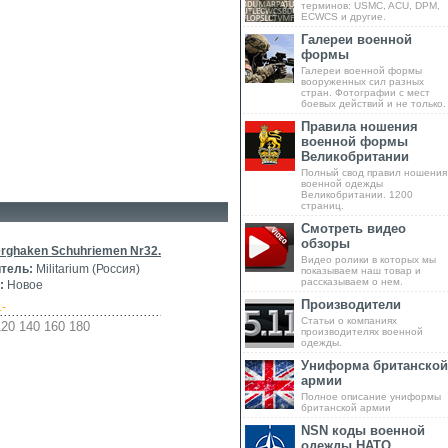
терминов: USMC, ACU, DPM,
ECWCS и другие.
Галереи военной
формы
Галереи военной формы
вооруженных сил разных
стран. Фотографии с мест
боевых действий и не только.
Правила ношения
военной формы
Великобритании
Полный свод правил ношения
военной одежды
Великобритании. 1200
страниц.
Смотреть видео
обзоры
rghaken Schuhriemen Nr32.
Видео ролики в которых мы
тель:
Militarium (Россия)
показываем наш товар и
рассказываем о нем.
:
Новое
Производители
.-
Статьи о компаниях
120 140 160 180
производителях военной
одежды.
Униформа британской
армии
Полное описание униформы
британской армии
NSN коды военной
одежды НАТО