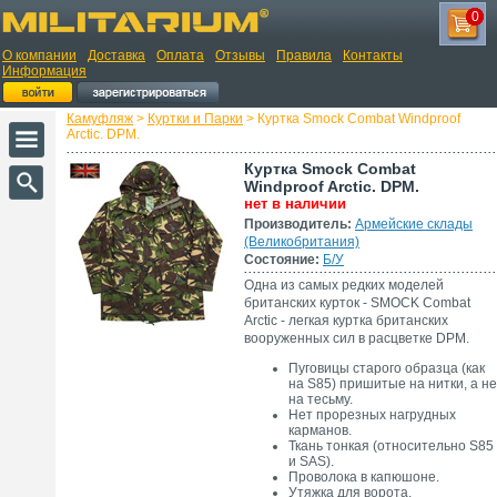
0
О компании
Доставка
Оплата
Отзывы
Правила
Контакты
Информация
Камуфляж
>
Куртки и Парки
> Куртка Smock Combat Windproof
Arctic. DPM.
Куртка Smock Combat
Windproof Arctic. DPM.
нет в наличии
Производитель:
Армейские склады
(Великобритания)
Состояние:
Б/У
Одна из самых редких моделей
британских курток - SMOCK Combat
Arctic - легкая куртка британских
вооруженных сил в расцветке DPM.
Пуговицы старого образца (как
на S85) пришитые на нитки, а не
на тесьму.
Нет прорезных нагрудных
карманов.
Ткань тонкая (относительно S85
и SAS).
Проволока в капюшоне.
Утяжка для ворота.