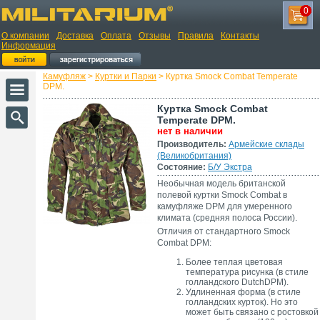
0
О компании
Доставка
Оплата
Отзывы
Правила
Контакты
Информация
Камуфляж
>
Куртки и Парки
> Куртка Smock Combat Temperate
DPM.
Куртка Smock Combat
Temperate DPM.
нет в наличии
Производитель:
Армейские склады
(Великобритания)
Состояние:
Б/У Экстра
Необычная модель британской
полевой куртки Smock Combat в
камуфляже DPM для умеренного
климата (средняя полоса России).
Отличия от стандартного Smock
Combat DPM:
Более теплая цветовая
температура рисунка (в стиле
голландского DutchDPM).
Удлиненная форма (в стиле
голландских курток). Но это
может быть связано с ростовкой