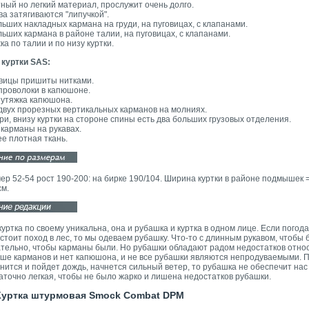
ный но легкий материал, прослужит очень долго.
ва затягиваются "липучкой".
льших накладных кармана на груди, на пуговицах, с клапанами.
льших кармана в районе талии, на пуговицах, с клапанами.
ка по талии и по низу куртки.
 куртки SAS:
вицы пришиты нитками.
проволоки в капюшоне.
 утяжка капюшона.
двух прорезных вертикальных карманов на молниях.
ри, внизу куртки на стороне спины есть два больших грузовых отделения.
 карманы на рукавах.
е плотная ткань.
ер 52-54 рост 190-200: на бирке 190/104. Ширина куртки в районе подмышек 
см.
куртка по своему уникальна, она и рубашка и куртка в одном лице. Если пого
стоит поход в лес, то мы одеваем рубашку. Что-то с длинным рукавом, чтобы бы
тельно, чтобы карманы были. Но рубашки обладают радом недостатков относи
ше карманов и нет капюшона, и не все рубашки являются непродуваемыми. По
нится и пойдет дождь, начнется сильный ветер, то рубашка не обеспечит нас 
аточно легкая, чтобы не было жарко и лишена недостатков рубашки.
уртка штурмовая Smock Combat DPM