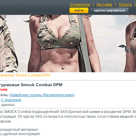
О компании
Доставка
Оплата
турмовая Smock Combat DPM
турмовая Smock Combat DPM
ичии
тель:
Армейские склады (Великобритания)
С хранения
 данных
тка SMOCK Combat подразделений SAS Британской армии в расцветке DPM. 
нструкция. От куртки SAS отличается плотностью ткани, отсутствием медной 
 кроем.
озащитный материал.
ь удобная конструкция.