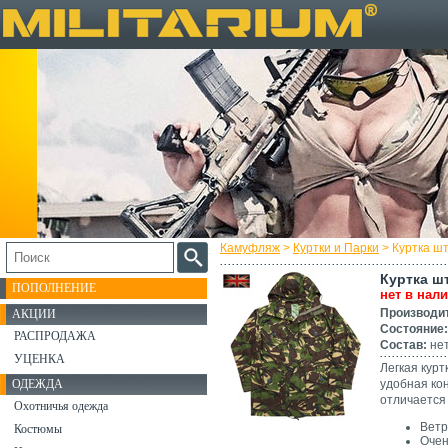
Камуфляж
>
Куртки и Парки
> Куртка ш
Куртка ш
ПОПОЛНЕНИЕ
нет в нал
Производи
АКЦИИ
Состояние:
РАСПРОДАЖА
Состав:
нет
УЦЕНКА
Легкая кур
ОДЕЖДА
удобная ко
отличается
Охотничья одежда
Ветр
Костюмы
Очен