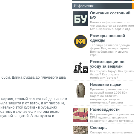
Информация
Описание состояний
Б/У
Важная информация о том,
что скрывается за состоянием
Б/У, С хранения, сорт 2 итд.
Размеры военной
одежды
Таблицы размеров одежды
формы Бундесвера, армии
Великобритании и других
стран.
Рекомендации по
уходу за вещами
Как стирать Горку? Как сушить
берцы? Как стирать
= 65см. Длина рукава до плечевого шва
мембрану Гортекс?
Немецкие парки
Признаки оригинальности
немецкой парки 1960-80х
годов: как отличить
да жаркая, теплый солнечный день и нам
контрактную вещь от
коммерческой реплики
ла защита и от веток, и от гнусов. И,
тельно этой куртки - в рубашках
Разновидности
этому в случае если погода резко
Все разновидности расцветки
нужной защитой. А эта куртка и
DPM, вудленд, цифровые
расцветки и другие паттерны.
Словарь
Словарь часто используемых