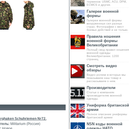
терминов: USMC, ACU, DPM,
ECWCS и другие.
Галереи военной
формы
Галереи военной формы
вооруженных сил разных
стран. Фотографии с мест
боевых действий и не только.
Правила ношения
военной формы
Великобритании
Полный свод правил ношения
военной одежды
Великобритании. 1200
страниц.
Смотреть видео
обзоры
Видео ролики в которых мы
показываем наш товар и
рассказываем о нем.
Производители
Статьи о компаниях
производителях военной
одежды.
Униформа британской
армии
Полное описание униформы
британской армии
rghaken Schuhriemen Nr72.
тель:
Militarium (Россия)
NSN коды военной
одежды НАТО
:
Новое