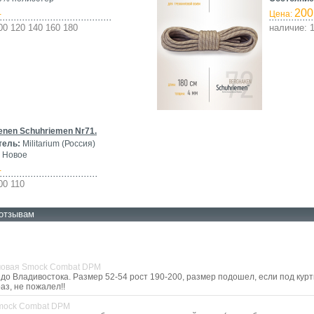
200
-
Цена:
00 120 140 160 180
наличие: 1
nen Schuhriemen Nr71.
тель:
Militarium (Россия)
Новое
-
00 110
отзывам
мовая Smock Combat DPM
до Владивостока. Размер 52-54 рост 190-200, размер подошел, если под куртк
аз, не пожалел!!
mock Combat DPM