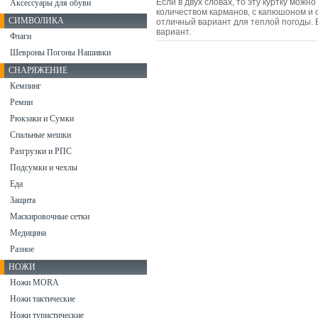
Если в двух словах, то эту куртку можн
Аксессуары для обуви
количеством карманов, с капюшоном и 
СИМВОЛИКА
отличный вариант для теплой погоды. Е
вариант.
Флаги
Шевроны Погоны Нашивки
СНАРЯЖЕНИЕ
Кемпинг
Ремни
Рюкзаки и Сумки
Спальные мешки
Разгрузки и РПС
Подсумки и чехлы
Еда
Защита
Маскировочные сетки
Медицина
Разное
НОЖИ
Ножи MORA
Ножи тактические
Ножи туристические