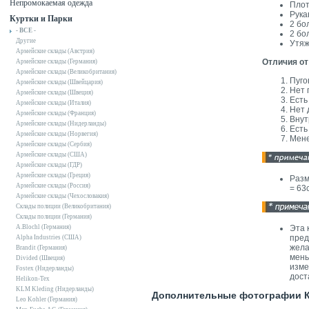
Непромокаемая одежда
Плот
Рука
Куртки и Парки
2 бо
- ВСЕ -
2 бо
Другие
Утяж
Армейские склады (Австрия)
Отличия от
Армейские склады (Германия)
Армейские склады (Великобритания)
Пуго
Армейские склады (Швейцария)
Нет 
Армейские склады (Швеция)
Есть
Армейские склады (Италия)
Нет 
Армейские склады (Франция)
Внут
Армейские склады (Нидерланды)
Есть
Армейские склады (Норвегия)
Мене
Армейские склады (Сербия)
Армейские склады (США)
Армейские склады (ГДР)
Армейские склады (Греция)
Разм
Армейские склады (Россия)
= 63
Армейские склады (Чехословакия)
Склады полиции (Великобритания)
Склады полиции (Германия)
A.Blochl (Германия)
Эта 
пред
Alpha Industries (США)
жела
Brandit (Германия)
мень
Divided (Швеция)
изме
Fostex (Нидерланды)
дост
Helikon-Tex
KLM Kleding (Нидерланды)
Дополнительные фотографии К
Leo Kohler (Германия)