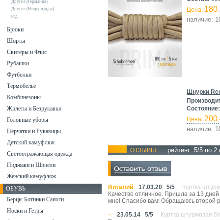
Другие (Германия)
180
Другие (Нидерланды)
Цена:
.
н/д
наличие: 1
Брюки
Шорты
Свитеры и Флис
Рубашки
Футболки
Термобелье
Шнурки Ree
Комбинезоны
Производи
Жилеты и Безрукавки
Состояние:
200
Цена:
.
Головные уборы
наличие: 1
Перчатки и Рукавицы
Детский камуфляж
рейтинг:
5
/5 по
2
ОТЗЫВЫ
Светоотражающая одежда
Пиджаки и Шинели
Женский камуфляж
Виталий
17.03.20
5
/
5
Куртка штур
ОБУВЬ
Качество отличное. Пришла за 13 дней 
Берцы Ботинки Сапоги
мне! Спасибо вам! Обращаюсь второй р
Носки и Гетры
–
23.05.14
5
/
5
Куртка штурмовая S