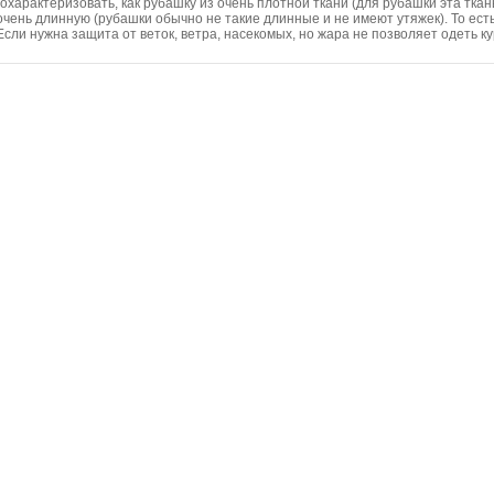
о охарактеризовать, как рубашку из очень плотной ткани (для рубашки эта тка
очень длинную (рубашки обычно не такие длинные и не имеют утяжек). То ест
сли нужна защита от веток, ветра, насекомых, но жара не позволяет одеть 