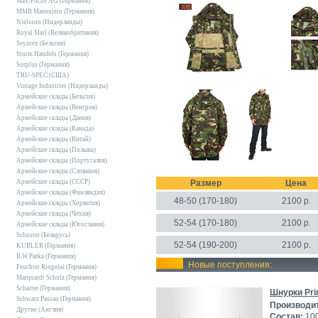
Max-Fuchs AG (Германия)
MMB Maennlein (Германия)
Nielsson (Нидерланды)
Royal Mail (Великобритания)
Seyntex (Бельгия)
Sturm Handels (Германия)
Surplus (Германия)
TRU-SPEC (США)
Vintage Industries (Нидерланды)
Армейские склады (Бельгия)
Армейские склады (Венгрия)
Армейские склады (Дания)
Армейские склады (Канада)
Армейские склады (Китай)
Армейские склады (Польша)
Армейские склады (Португалия)
Армейские склады (Словакия)
Армейские склады (СССР)
Размер
Цена
Армейские склады (Финляндия)
48-50 (170-180)
2100
р.
Армейские склады (Хорватия)
Армейские склады (Чехия)
52-54 (170-180)
2100 р.
Армейские склады (Югославия)
Schuster (Беларусь)
52-54 (190-200)
2100 р.
KUBLER (Германия)
B.W.Parka (Германия)
Новые поступления:
Feuchter Ringelai (Германия)
Marquardt Schulz (Германия)
Scharrer (Германия)
Шнурки Pri
Schwarz Passau (Германия)
Производи
Другие (Англия)
Состав:
100