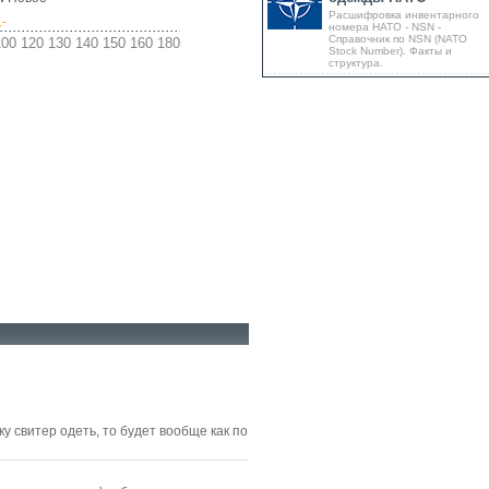
Расшифровка инвентарного
.-
номера НАТО - NSN -
Справочник по NSN (NATO
00 120 130 140 150 160 180
Stock Number). Факты и
структура.
у свитер одеть, то будет вообще как по