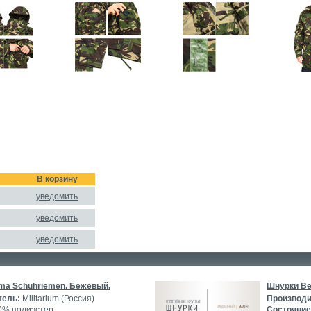
В корзину
уведомить
уведомить
уведомить
ma Schuhriemen. Бежевый.
Шнурки Be
тель:
Militarium (Россия)
Производи
% полиэстер
Состояние