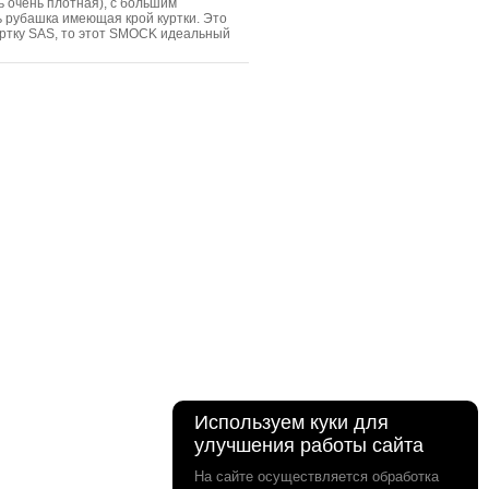
нь очень плотная), с большим
ь рубашка имеющая крой куртки. Это
куртку SAS, то этот SMOCK идеальный
Используем куки для
улучшения работы сайта
На сайте осуществляется обработка