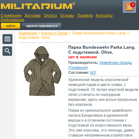
0
О компании
Доставка
Оплата
Отзывы
Правила
Контакты
Информация
Камуфляж
>
Куртки и Парки
> Парка Bundeswehr Parka Lang. С
подстежкой. Olive.
Парка Bundeswehr Parka Lang.
С подстежкой. Olive.
нет в наличии
Производитель:
Армейские склады
(Германия)
Состояние:
Б/У
Удлиненная модель классической
немецкой парки в цвете олива, с
подстежкой. От более короткой модели
легко отличить по нагрудным
карманам, здесь они косые прорезные
без клапанов.
Парка из оригинального армейского
запаса Бундесвера в удлиненной
версии и в отличном состоянии с
подстежкой из искусственного меха.
Это уже классика, это легенда, давно
ставшая непременным атрибутом в