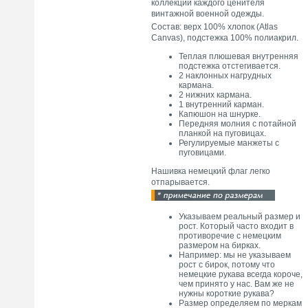
коллекции каждого ценителя
винтажной военной одежды.
Состав: верх 100% хлопок (Atlas
Canvas), подстежка 100% полиакрил.
Теплая плюшевая внутренняя
подстежка отстегивается.
2 наклонных нагрудных
кармана.
2 нижних кармана.
1 внутренний карман.
Капюшон на шнурке.
Передняя молния с потайной
планкой на пуговицах.
Регулируемые манжеты с
пуговицами.
Нашивка немецкий флаг легко
отпарывается.
Указываем реальный размер и
рост. Который часто входит в
противоречие с немецким
размером на бирках.
Например: мы не указываем
рост с бирок, потому что
немецкие рукава всегда короче,
чем принято у нас. Вам же не
нужны короткие рукава?
Размер определяем по меркам