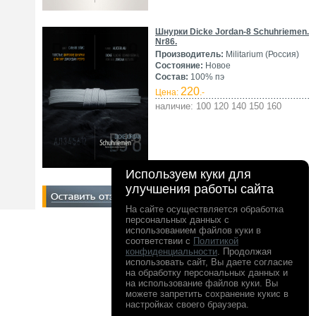
Шнурки Dicke Jordan-8 Schuhriemen.
Nr86.
Производитель:
Militarium (Россия)
Состояние:
Новое
Состав:
100% пэ
220
Цена:
.-
наличие: 100 120 140 150 160
Используем куки для
улучшения работы сайта
На сайте осуществляется обработка
персональных данных с
использованием файлов куки в
соответствии с
Политикой
конфиденциальности
. Продолжая
использовать сайт, Вы даете согласие
на обработку персональных данных и
на использование файлов куки. Вы
можете запретить сохранение кукис в
настройках своего браузера.