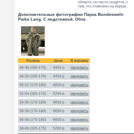
обхвата, он часто сходится, с
тем, что отмечено на бирках.
Дополнительные фотографии Парка Bundeswehr
Parka Lang. С подстежкой. Olive.
Размер
Цена
В корзину
46-48 (165-175)
4450
р.
уведомить
48-50 (160-170)
4450 р.
уведомить
50-52 (170-180)
6650
р.
уведомить
52-54 (165-175)
5200 р.
уведомить
54-56 (170-180)
6650 р.
уведомить
56-58 (170-180)
6650 р.
уведомить
56-58 (175-185)
6650 р.
уведомить
58-60 (165-175)
5200 р.
уведомить