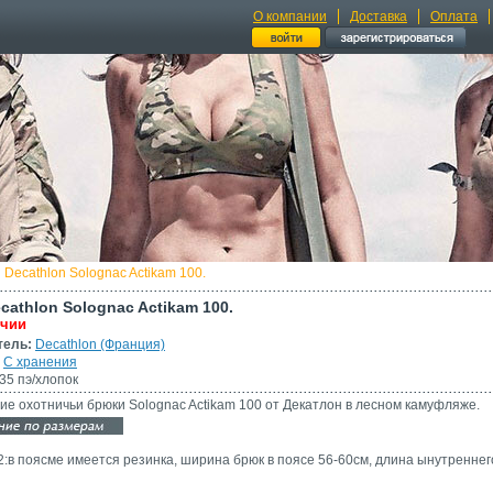
О компании
Доставка
Оплата
 Decathlon Solognac Actikam 100.
cathlon Solognac Actikam 100.
ичии
тель:
Decathlon (Франция)
С хранения
35 пэ/хлопок
ие охотничьи брюки Solognac Actikam 100 от Декатлон в лесном камуфляже.
2:в поясме имеется резинка, ширина брюк в поясе 56-60см, длина ынутреннег