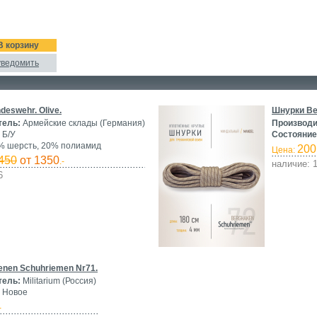
В корзину
уведомить
deswehr. Olive.
Шнурки Be
тель:
Армейские склады (Германия)
Производи
Б/У
Состояние
 шерсть, 20% полиамид
200
Цена:
450
от 1350
.-
наличие: 1
6
nen Schuhriemen Nr71.
тель:
Militarium (Россия)
Новое
-