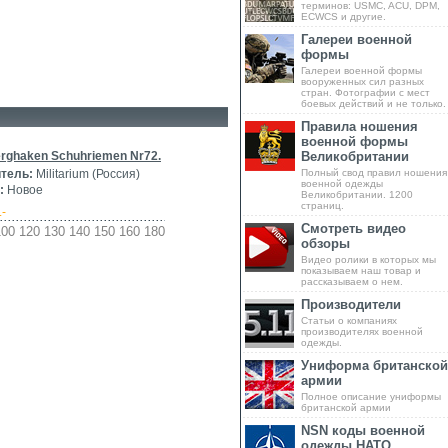
терминов: USMC, ACU, DPM,
ECWCS и другие.
Галереи военной
формы
Галереи военной формы
вооруженных сил разных
стран. Фотографии с мест
боевых действий и не только.
Правила ношения
военной формы
rghaken Schuhriemen Nr72.
Великобритании
тель:
Militarium (Россия)
Полный свод правил ношения
военной одежды
:
Новое
Великобритании. 1200
страниц.
.-
Смотреть видео
00 120 130 140 150 160 180
обзоры
Видео ролики в которых мы
показываем наш товар и
рассказываем о нем.
Производители
Статьи о компаниях
производителях военной
одежды.
Униформа британской
армии
Полное описание униформы
британской армии
NSN коды военной
одежды НАТО