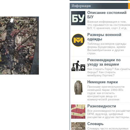
Информация
Описание состояний
Б/У
Важная информация о том,
что скрывается за состоянием
Б/У, С хранения, сорт 2 итд.
Размеры военной
одежды
Таблицы размеров одежды
формы Бундесвера, армии
Великобритании и других
стран.
Рекомендации по
уходу за вещами
Как стирать Горку? Как сушить
берцы? Как стирать
мембрану Гортекс?
Немецкие парки
Признаки оригинальности
немецкой парки 1960-80х
годов: как отличить
контрактную вещь от
коммерческой реплики
Разновидности
Все разновидности расцветки
DPM, вудленд, цифровые
расцветки и другие паттерны.
Словарь
Словарь часто используемых