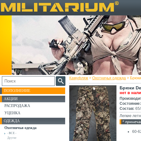
Камуфляж
>
Охотничья одежда
> Брюки
Брюки De
ПОПОЛНЕНИЕ
нет в нал
Производи
АКЦИИ
Состояние:
РАСПРОДАЖА
Состав:
65/
УЦЕНКА
Легкие летн
ОДЕЖДА
Охотничья одежда
60-6
- ВСЕ -
Другие