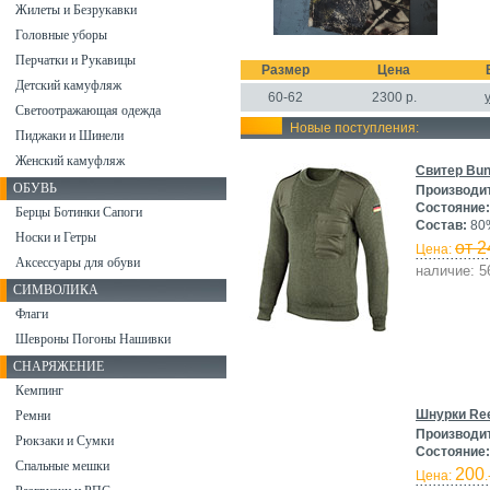
Жилеты и Безрукавки
Головные уборы
Перчатки и Рукавицы
Размер
Цена
Детский камуфляж
60-62
2300
р.
Светоотражающая одежда
Новые поступления:
Пиджаки и Шинели
Женский камуфляж
Свитер Bun
ОБУВЬ
Производи
Состояние:
Берцы Ботинки Сапоги
Состав:
80%
Носки и Гетры
от 2
Цена:
Аксессуары для обуви
наличие: 5
СИМВОЛИКА
Флаги
Шевроны Погоны Нашивки
СНАРЯЖЕНИЕ
Кемпинг
Шнурки Ree
Ремни
Производи
Рюкзаки и Сумки
Состояние:
Спальные мешки
200
Цена:
.