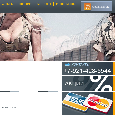
Отзывы
Правила
Контакты
Информация
корзина пуста
о шва 86см.