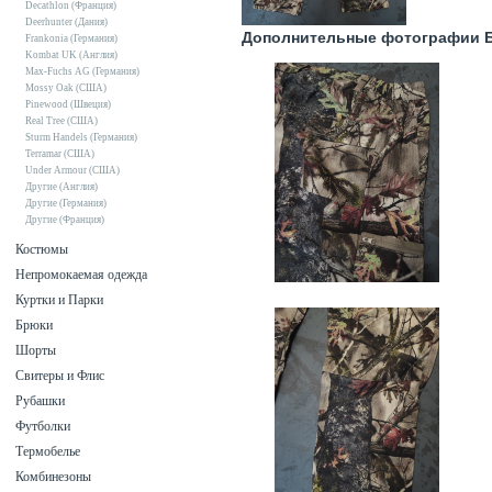
Decathlon (Франция)
Deerhunter (Дания)
Дополнительные фотографии Бр
Frankonia (Германия)
Kombat UK (Англия)
Max-Fuchs AG (Германия)
Mossy Oak (США)
Pinewood (Швеция)
Real Tree (США)
Sturm Handels (Германия)
Terramar (США)
Under Armour (США)
Другие (Англия)
Другие (Германия)
Другие (Франция)
Костюмы
Непромокаемая одежда
Куртки и Парки
Брюки
Шорты
Свитеры и Флис
Рубашки
Футболки
Термобелье
Комбинезоны