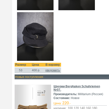
Размер
Цена
В корзину
53
400
р.
уведомить
Новые поступления:
Шнурки Berghaken Schuhriemen
Nr07.
Производитель:
Militarium (Россия)
Состояние:
Новое
220
Цена:
.-
наличие: 100 120 140 160 180