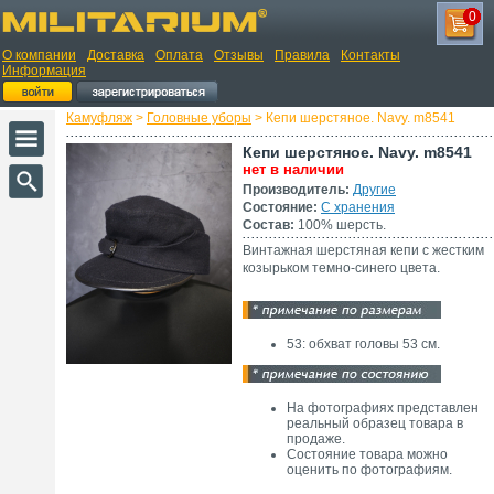
0
О компании
Доставка
Оплата
Отзывы
Правила
Контакты
Информация
Камуфляж
>
Головные уборы
> Кепи шерстяное. Navy. m8541
Кепи шерстяное. Navy. m8541
нет в наличии
Производитель:
Другие
Состояние:
С хранения
Состав:
100% шерсть.
Винтажная шерстяная кепи с жестким
козырьком темно-синего цвета.
53: обхват головы 53 см.
На фотографиях представлен
реальный образец товара в
продаже.
Состояние товара можно
оценить по фотографиям.