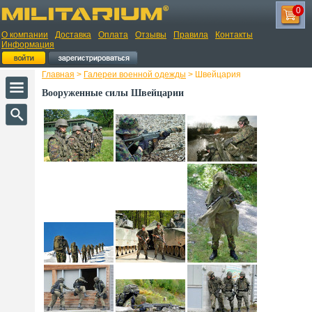
0
О компании
Доставка
Оплата
Отзывы
Правила
Контакты
Информация
Главная
>
Галереи военной одежды
> Швейцария
Вооруженные силы Швейцарии