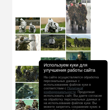
Используем куки для
улучшения работы сайта
На сайте осуществляется обработка
персональных данных с
использованием файлов куки в
соответствии с
Политикой
конфиденциальности
. Продолжая
использовать сайт, Вы даете согласие
на обработку персональных данных и
на использование файлов куки. Вы
можете запретить сохранение кукис в