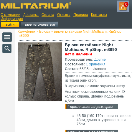
0
О компании
Доставка
Оплата
Отзывы
Правила
Контакты
Информация
Камуфляж
>
Брюки
> Брюки китайские Night Multicam. RipStop.
m8690
Брюки китайские Night
Multicam. RipStop. m8690
нет в наличии
Производитель:
Другие
Состояние:
С хранения
Состав:
65/35 пэ/хлопок
Брюки в темном камуфляже мультикам,
из ткани рип- стоп.
8 карманов, немного заужены книзу.
Анатомически скроенные колени. D-
кольцо справа. Шлевки под ремень
4,5см.
48-50 (160-170): ширина в поясе
43см, длина внутреннего шва
75см.