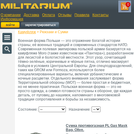
0
О компании
Доставка
Оплата
Отзывы
Правила
Контакты
Информация
Камуфляж
> Рюкзаки и Сумки
Военная форма Польши — это отражение богатой истории
страны, её военных традиций и современных стандартов НАТО.
Современная полевая экипировка польской армии базируется на
камуфляже Moro (также известном как «Пантера»), разработанном
для лесистой и болотистой местности. Этот узор, сочетающий
тёмно-зелёные, коричневые и чёрные пятна, отлично маскирует
бойцов в условиях Центральной Европы. Для спецподразделений,
таких как GROM или Formoza, используются более
специализированные варианты, включая урбанистические и
ночные расцветки. Отдельного внимания заслуживает форма
Территориальной обороны (WOT) — более простая и бюджетная,
но не менее практичная. Польская военная форма — это не
просто одежда, а символ готовности страны к обороне, где каждая
деталь, от пуговиц до нашивок, напоминает о многовековой
традиции сопротивления и борьбы за независимость.
Состояние:
Назначение:
Сумка противогазная PL Gas Mask
Bag. Olive.