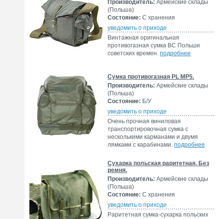
Производитель:
Армейские склады
(Польша)
Состояние:
С хранения
уведомить о приходе
Винтажная оригинальная
противогазная сумка ВС Польши
советских времен.
подробнее
Сумка противогазная PL MP5.
Производитель:
Армейские склады
(Польша)
Состояние:
Б/У
уведомить о приходе
Очень прочная виниловая
транспортировочная сумка с
несколькими карманами и двумя
лямками с карабинами.
подробнее
Сухарка польская раритетная. Без
ремня.
Производитель:
Армейские склады
(Польша)
Состояние:
С хранения
уведомить о приходе
Раритетная сумка-сухарка польских