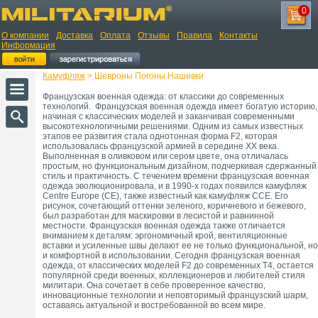
0
О компании
Доставка
Оплата
Отзывы
Правила
Контакты
Информация
Камуфляж
> Шевроны Погоны Нашивки
Французская военная одежда: от классики до современных
технологий. Французская военная одежда имеет богатую историю,
начиная с классических моделей и заканчивая современными
высокотехнологичными решениями. Одним из самых известных
этапов ее развития стала однотонная форма F2, которая
использовалась французской армией в середине XX века.
Выполненная в оливковом или сером цвете, она отличалась
простым, но функциональным дизайном, подчеркивая сдержанный
стиль и практичность. С течением времени французская военная
одежда эволюционировала, и в 1990-х годах появился камуфляж
Centre Europe (CE), также известный как камуфляж CCE. Его
рисунок, сочетающий оттенки зеленого, коричневого и бежевого,
был разработан для маскировки в лесистой и равнинной
местности. Французская военная одежда также отличается
вниманием к деталям: эргономичный крой, вентиляционные
вставки и усиленные швы делают ее не только функциональной, но
и комфортной в использовании. Сегодня французская военная
одежда, от классических моделей F2 до современных T4, остается
популярной среди военных, коллекционеров и любителей стиля
милитари. Она сочетает в себе проверенное качество,
инновационные технологии и неповторимый французский шарм,
оставаясь актуальной и востребованной во всем мире.