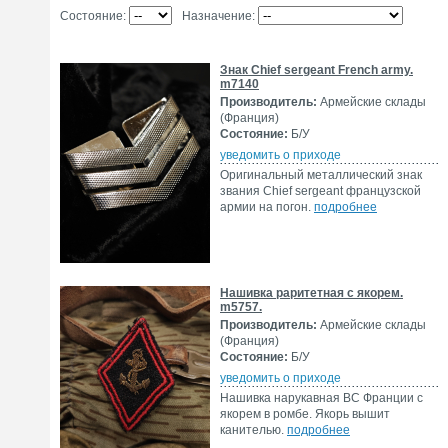
Состояние:
Назначение:
Знак Chief sergeant French army.
m7140
Производитель:
Армейские склады
(Франция)
Состояние:
Б/У
уведомить о приходе
Оригинальный металлический знак
звания Chief sergeant французской
армии на погон.
подробнее
Нашивка раритетная с якорем.
m5757.
Производитель:
Армейские склады
(Франция)
Состояние:
Б/У
уведомить о приходе
Нашивка нарукавная ВС Франции с
якорем в ромбе. Якорь вышит
канителью.
подробнее