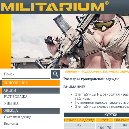
Главная
>
Подробнее о размерах одеж
Размеры гражданской одежды.
ПОПОЛНЕНИЕ
ВНИМАНИЕ!
АКЦИИ
Эти таблицы НЕ относятся к ра
РАСПРОДАЖА
таблицы.
По военной одежде также есть 
УЦЕНКА
Эти таблицы следует использов
ОДЕЖДА
КУРТКИ
Охотничья одежда
Размер на одежде
Рост
Объем г
Костюмы
42
84
164-170