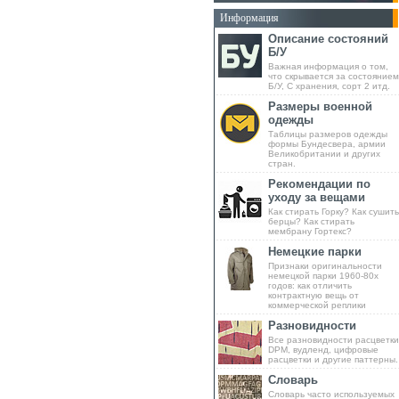
Информация
Описание состояний
Б/У
Важная информация о том,
что скрывается за состоянием
Б/У, С хранения, сорт 2 итд.
Размеры военной
одежды
Таблицы размеров одежды
формы Бундесвера, армии
Великобритании и других
стран.
Рекомендации по
уходу за вещами
Как стирать Горку? Как сушить
берцы? Как стирать
мембрану Гортекс?
Немецкие парки
Признаки оригинальности
немецкой парки 1960-80х
годов: как отличить
контрактную вещь от
коммерческой реплики
Разновидности
Все разновидности расцветки
DPM, вудленд, цифровые
расцветки и другие паттерны.
Словарь
Словарь часто используемых