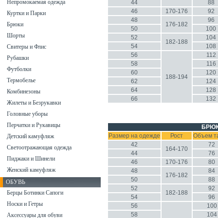
Непромокаемая одежда
44
88
46
170-176
92
Куртки и Парки
48
96
Брюки
176-182
50
100
Шорты
52
104
182-188
54
108
Свитеры и Флис
56
112
Рубашки
58
116
Футболки
60
120
188-194
Термобелье
62
124
64
128
Комбинезоны
66
132
Жилеты и Безрукавки
Головные уборы
Перчатки и Рукавицы
БРЮ
Размер на одежде
Рост
Объем т
Детский камуфляж
42
72
Светоотражающая одежда
164-170
44
76
Пиджаки и Шинели
46
170-176
80
Женский камуфляж
48
84
176-182
50
88
ОБУВЬ
52
92
Берцы Ботинки Сапоги
182-188
54
96
Носки и Гетры
56
100
58
104
Аксессуары для обуви