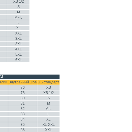
XS 1/2
S
M
M - L
L
XL
XXL
3XL
3XL
4XL
5XL
6XL
КИ
алии
Внутренний шов
US стандарт
76
XS
78
XS 1/2
80
S
81
M
82
M-L
83
L
84
XL
85
XL-XXL
86
XXL