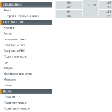
60
108
СИМВОЛИКА
188-194
62
112
Флаги
64
116
Шевроны Погоны Нашивки
66
120
СНАРЯЖЕНИЕ
Кемпинг
Ремни
Рюкзаки и Сумки
Спальные мешки
Разгрузки и РПС
Подсумки и чехлы
Еда
Защита
Маскировочные сетки
Медицина
Разное
НОЖИ
Ножи MORA
Ножи тактические
Ножи туристические