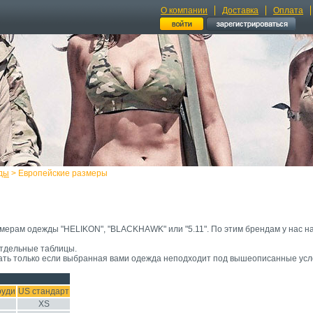
О компании
Доставка
Оплата
ды
> Европейские размеры
змерам одежды "HELIKON", "BLACKHAWK" или "5.11". По этим брендам у нас 
отдельные таблицы.
ать только если выбранная вами одежда неподходит под вышеописанные усл
руди
US стандарт
XS