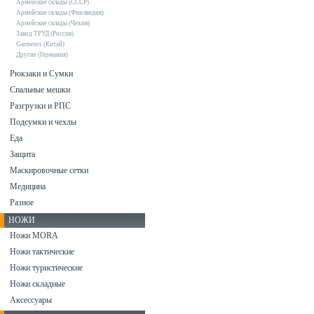
Армейские склады (СССР)
Армейские склады (Финляндия)
Армейские склады (Чехия)
Завод ТРУД (Россия)
Garments (Китай)
Другие (Германия)
Рюкзаки и Сумки
Спальные мешки
Разгрузки и РПС
Подсумки и чехлы
Еда
Защита
Маскировочные сетки
Медицина
Разное
НОЖИ
Ножи MORA
Ножи тактические
Ножи туристические
Ножи складные
Аксессуары