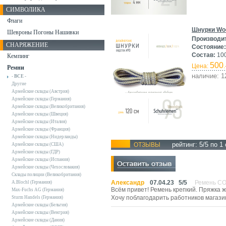
СИМВОЛИКА
Флаги
Шнурки Woo
Шевроны Погоны Нашивки
Производи
СНАРЯЖЕНИЕ
Состояние:
Состав:
100
Кемпинг
500
Цена:
.
Ремни
наличие: 1
- ВСЕ -
Другие
Армейские склады (Австрия)
Армейские склады (Германия)
Армейские склады (Великобритания)
Армейские склады (Швеция)
Армейские склады (Италия)
Армейские склады (Франция)
Армейские склады (Нидерланды)
рейтинг:
5
/5 по
1
ОТЗЫВЫ
Армейские склады (США)
Армейские склады (ГДР)
Армейские склады (Испания)
Армейские склады (Чехословакия)
Склады полиции (Великобритания)
Александр
07.04.23
5
/
5
Ремень COB
A.Blochl (Германия)
Всём привет! Ремень крепкий. Пряжка ж
Max-Fuchs AG (Германия)
Хочу поблагодарить работников магази
Sturm Handels (Германия)
Армейские склады (Бельгия)
Армейские склады (Венгрия)
Армейские склады (Дания)