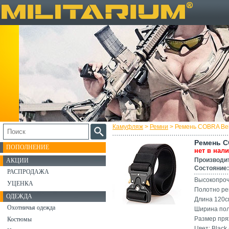
Камуфляж
>
Ремни
> Ремень COBRA Belt
Ремень C
ПОПОЛНЕНИЕ
нет в нал
Производи
АКЦИИ
Состояние:
РАСПРОДАЖА
Высокопроч
УЦЕНКА
Полотно ре
ОДЕЖДА
Длина 120с
Охотничья одежда
Ширина пол
Размер пря
Костюмы
Цвет: Black