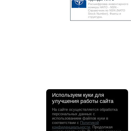
Расшифровка инвентарного
номера НАТО - NSN -
Справочник по NSN (NATO
Stock Number). Факты и
структура.
Используем куки для
улучшения работы сайта
На сайте осуществляется обработка
персональных данных с
использованием файлов куки в
соответствии с
Политикой
конфиденциальности
. Продолжая