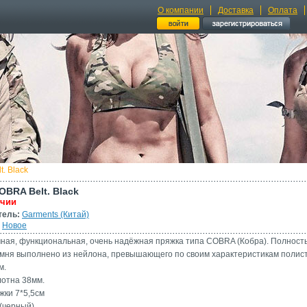
О компании
Доставка
Оплата
. Black
OBRA Belt. Black
ичии
тель:
Garments (Китай)
Новое
ная, функциональная, очень надёжная пряжка типа COBRA (Кобра). Полност
мня выполнено из нейлона, превышающего по своим характеристикам полист
м.
отна 38мм.
жки 7*5,5см
 (черный)