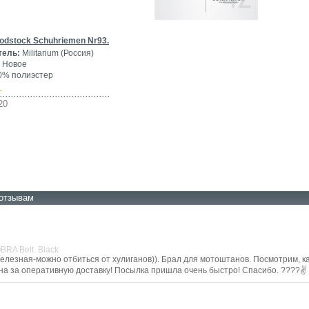
dstock Schuhriemen Nr93.
тель:
Militarium (Россия)
Новое
% полиэстер
-
20
отзывам
RA Belt. Black
елезная-можно отбиться от хулиганов)). Брал для мотоштанов. Посмотрим, как
на за оперативную доставку! Посылка пришла очень быстро! Спасибо. ????✌