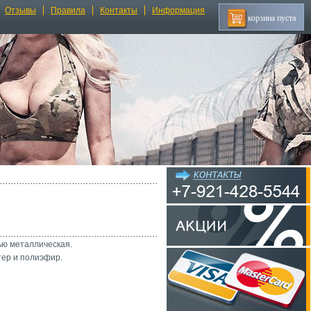
Отзывы
Правила
Контакты
Информация
корзина пуста
ью металлическая.
ер и полиэфир.