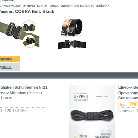
ряжки может отличаться от представленного на фотографиях.
мень COBRA Belt. Black
корзину
домить
ghaken Schuhriemen Nr21.
Шнурки Be
тель:
Militarium (Россия)
Производи
Новое
Состояние
200
-
Цена:
00 120 150 160
наличие: 