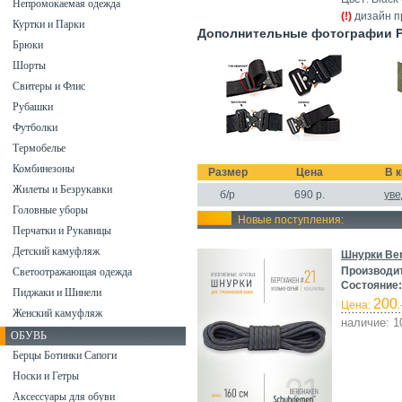
Непромокаемая одежда
(!)
дизайн п
Куртки и Парки
Дополнительные фотографии Ре
Брюки
Шорты
Свитеры и Флис
Рубашки
Футболки
Термобелье
Комбинезоны
Размер
Цена
В 
Жилеты и Безрукавки
б/р
690
р.
уве
Головные уборы
Новые поступления:
Перчатки и Рукавицы
Детский камуфляж
Шнурки Ber
Производи
Светоотражающая одежда
Состояние:
Пиджаки и Шинели
200
Цена:
.
Женский камуфляж
наличие: 1
ОБУВЬ
Берцы Ботинки Сапоги
Носки и Гетры
Аксессуары для обуви