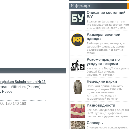
Информация
Описание состояний
Б/У
Важная информация о том,
что скрывается за состоянием
Б/У, С хранения, сорт 2 итд.
Размеры военной
одежды
Таблицы размеров одежды
формы Бундесвера, армии
Великобритании и других
стран.
Рекомендации по
уходу за вещами
Как стирать Горку? Как сушить
берцы? Как стирать
мембрану Гортекс?
Немецкие парки
rghaken Schuhriemen Nr42.
Признаки оригинальности
тель:
Militarium (Россия)
немецкой парки 1960-80х
:
Новое
годов: как отличить
контрактную вещь от
.-
коммерческой реплики
100 120 140 160
Разновидности
Все разновидности расцветки
DPM, вудленд, цифровые
расцветки и другие паттерны.
Словарь
Словарь часто используемых