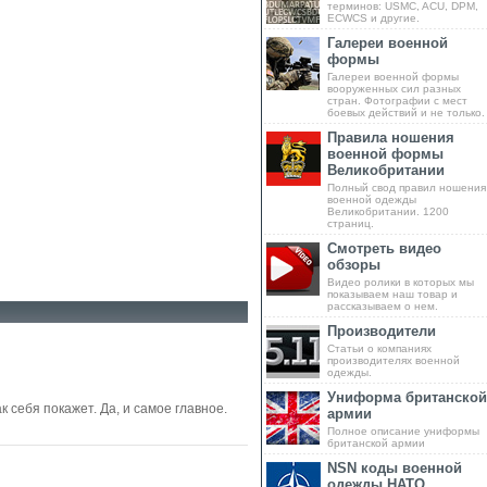
терминов: USMC, ACU, DPM,
ECWCS и другие.
Галереи военной
формы
Галереи военной формы
вооруженных сил разных
стран. Фотографии с мест
боевых действий и не только.
Правила ношения
военной формы
Великобритании
Полный свод правил ношения
военной одежды
Великобритании. 1200
страниц.
Смотреть видео
обзоры
Видео ролики в которых мы
показываем наш товар и
рассказываем о нем.
Производители
Статьи о компаниях
производителях военной
одежды.
Униформа британской
 себя покажет. Да, и самое главное.
армии
Полное описание униформы
британской армии
NSN коды военной
одежды НАТО